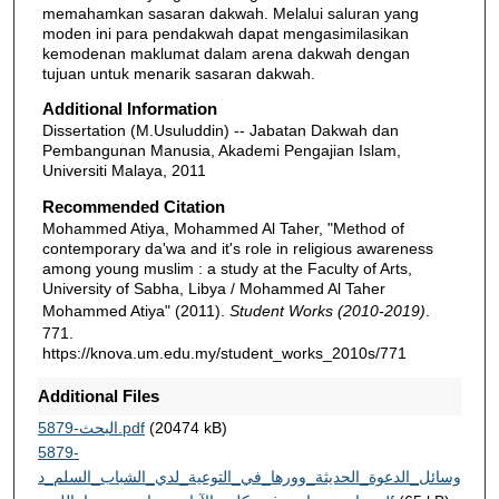
memahamkan sasaran dakwah. Melalui saluran yang
moden ini para pendakwah dapat mengasimilasikan
kemodenan maklumat dalam arena dakwah dengan
tujuan untuk menarik sasaran dakwah.
Additional Information
Dissertation (M.Usuluddin) -- Jabatan Dakwah dan
Pembangunan Manusia, Akademi Pengajian Islam,
Universiti Malaya, 2011
Recommended Citation
Mohammed Atiya, Mohammed Al Taher, "Method of
contemporary da'wa and it's role in religious awareness
among young muslim : a study at the Faculty of Arts,
University of Sabha, Libya / Mohammed Al Taher
Mohammed Atiya" (2011).
Student Works (2010-2019)
.
771.
https://knova.um.edu.my/student_works_2010s/771
Additional Files
5879-البحث.pdf
(20474 kB)
5879-
وسائل_الدعوة_الحديثة_وورها_في_التوعية_لدي_الشباب_السلم_د