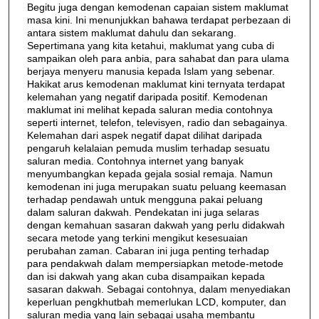
Begitu juga dengan kemodenan capaian sistem maklumat
masa kini. Ini menunjukkan bahawa terdapat perbezaan di
antara sistem maklumat dahulu dan sekarang.
Sepertimana yang kita ketahui, maklumat yang cuba di
sampaikan oleh para anbia, para sahabat dan para ulama
berjaya menyeru manusia kepada Islam yang sebenar.
Hakikat arus kemodenan maklumat kini ternyata terdapat
kelemahan yang negatif daripada positif. Kemodenan
maklumat ini melihat kepada saluran media contohnya
seperti internet, telefon, televisyen, radio dan sebagainya.
Kelemahan dari aspek negatif dapat dilihat daripada
pengaruh kelalaian pemuda muslim terhadap sesuatu
saluran media. Contohnya internet yang banyak
menyumbangkan kepada gejala sosial remaja. Namun
kemodenan ini juga merupakan suatu peluang keemasan
terhadap pendawah untuk mengguna pakai peluang
dalam saluran dakwah. Pendekatan ini juga selaras
dengan kemahuan sasaran dakwah yang perlu didakwah
secara metode yang terkini mengikut kesesuaian
perubahan zaman. Cabaran ini juga penting terhadap
para pendakwah dalam mempersiapkan metode-metode
dan isi dakwah yang akan cuba disampaikan kepada
sasaran dakwah. Sebagai contohnya, dalam menyediakan
keperluan pengkhutbah memerlukan LCD, komputer, dan
saluran media yang lain sebagai usaha membantu