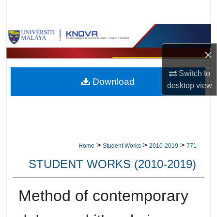
Search
Browse Collections
×
My Account
Switch to
Download
About
desktop
view
Digital Commons Network™
>
>
>
Home
Student Works
2010-2019
771
STUDENT WORKS (2010-2019)
Method of contemporary