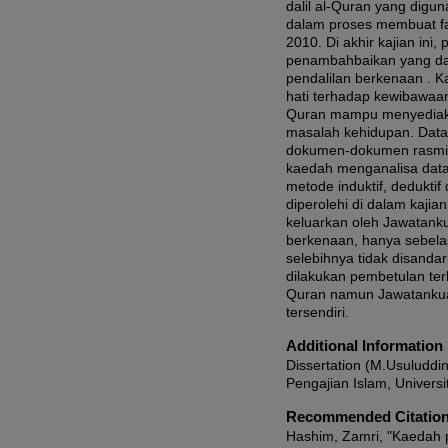
dalil al-Quran yang dig
dalam proses membuat f
2010. Di akhir kajian in
penambahbaikan yang d
pendalilan berkenaan . K
hati terhadap kewibawaa
Quran mampu menyediak
masalah kehidupan. Data-
dokumen-dokumen rasmi J
kaedah menganalisa data
metode induktif, dedukti
diperolehi di dalam kajian
keluarkan oleh Jawatank
berkenaan, hanya sebela
selebihnya tidak disanda
dilakukan pembetulan ter
Quran namun Jawatankua
tersendiri.
Additional Information
Dissertation (M.Usuluddi
Pengajian Islam, Universi
Recommended Citatio
Hashim, Zamri, "Kaedah p