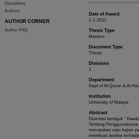
Disciplines
Authors
Date of Award
1-1-2011
AUTHOR CORNER
Author FAQ
Thesis Type
Masters
Document Type
Thesis
Divisions
1
Department
Dept of Al-Quran & Al-Had
Institution
University of Malaya
Abstract
Disertasi bertajuk “ Kae
Tentang Penggunaannya 
merupakan satu kajian y
membuat analisa terhada