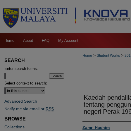
Home
About
FAQ
My Account
>
>
Home
Student Works
201
SEARCH
Enter search terms:
Select context to search:
Kaedah pendalila
Advanced Search
tentang penggun
Notify me via email or
RSS
negeri Perak 19
BROWSE
Author
Collections
Zamri Hashim