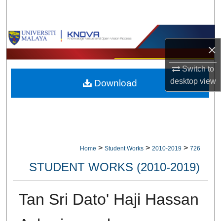
Search
Browse Collections
×
My Account
Switch to
desktop
view
Download
About
Digital Commons Network™
>
>
>
Home
Student Works
2010-2019
726
STUDENT WORKS (2010-2019)
Tan Sri Dato' Haji Hassan