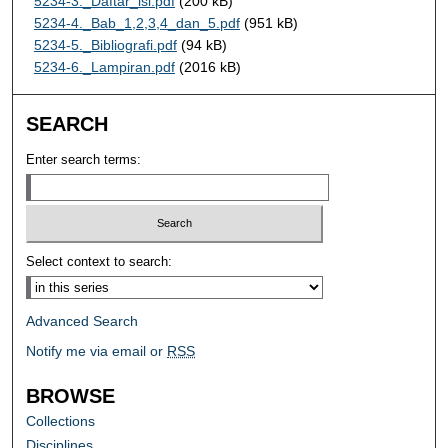
5234-3._Daftar_isi.pdf
(200 kB)
5234-4._Bab_1,2,3,4_dan_5.pdf
(951 kB)
5234-5._Bibliografi.pdf
(94 kB)
5234-6._Lampiran.pdf
(2016 kB)
SEARCH
Enter search terms:
Select context to search:
Advanced Search
Notify me via email or
RSS
BROWSE
Collections
Disciplines