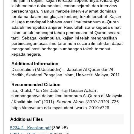
menjamin objektif kajian tercapai sepenuhnya. Antaranya
ialah metode dokumentasi, carian sejarah dan interview
perseorangan. Namun metode interview amat dominan
terutama dalam pengkajian tentang tokoh tersebut. Kajian
ini juga mendapati bahawa asas ilmu tarannum al-Quran
adalah merupakan anjuran Rasulullah s.a.w kepada umat
Islam untuk mencapai tahap pembacaan al-Quran secara
tartil. Sebagai kesimpulan, kajian ini telah menghasilkan
perbincangan asas ilmu tarannum secara ilmiah dan dapat
mengenal pasti berbagai sumbangan tokoh tersebut
kepada negara.
Additional Information
Dissertation (M.Usuluddin) -- Jabatan Al-Quran dan Al-
Hadith, Akademi Pengajian Islam, Universiti Malaya, 2011
Recommended Citation
Isa, Khalid, "Tan Sri Dato' Haji Hassan Azhari :
sumbangannya dalam ilmu tarannum Al-Quran di Malaysia
/ Khalid bin Isa" (2011).
Student Works (2010-2019)
. 726.
https://knova.um.edu.my/student_works_2010s/726
Additional Files
5234-2._Keaslian.pdf
(396 kB)