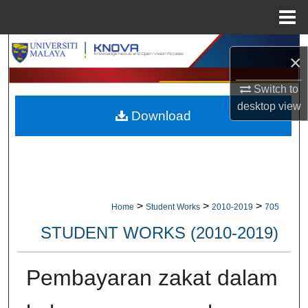
Menu
Home
Search
×
Browse Collections
Switch to
desktop
view
Download
My Account
About
Digital Commons Network™
>
>
>
Home
Student Works
2010-2019
705
STUDENT WORKS (2010-2019)
Pembayaran zakat dalam