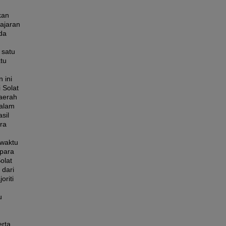
kan
lajaran
da
 satu
tu
 ini
 Solat
daerah
dalam
sil
ra
 waktu
 para
olat
 dari
oriti
u
erta