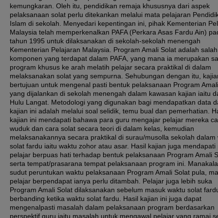
kemungkaran. Oleh itu, pendidikan remaja khususnya dari aspek
pelaksanaan solat perlu ditekankan melalui mata pelajaran Pendidi
Islam di sekolah. Menyedari kepentingan ini, pihak Kementerian Pe
Malaysia telah memperkenalkan PAFA (Perkara Asas Fardu Ain) pa
tahun 1995 untuk dilaksanakan di sekolah-sekolah menengah
Kementerian Pelajaran Malaysia. Program Amali Solat adalah salah
komponen yang terdapat dalam PAFA, yang mana ia merupakan sa
program khusus ke arah melatih pelajar secara praktikal di dalam
melaksanakan solat yang sempurna. Sehubungan dengan itu, kajian
bertujuan untuk mengenal pasti bentuk pelaksanaan Program Amali
yang dijalankan di sekolah menengah dalam kawasan kajian iaitu 
Hulu Langat. Metodologi yang digunakan bagi mendapatkan data 
kajian ini adalah melalui soal selidik, temu bual dan pemerhatian. Ha
kajian ini mendapati bahawa para guru mengajar pelajar mereka ca
wuduk dan cara solat secara teori di dalam kelas, kemudian
melaksanakannya secara praktikal di surau/musolla sekolah dalam
solat fardu iaitu waktu zohor atau asar. Hasil kajian juga mendapati
pelajar berpuas hati terhadap bentuk pelaksanaan Program Amali S
serta tempat/prasarana tempat pelaksanaan program ini. Manakala
sudut peruntukan waktu pelaksanaan Program Amali Solat pula, maj
pelajar berpendapat ianya perlu ditambah. Pelajar juga lebih suka
Program Amali Solat dilaksanakan sebelum masuk waktu solat fard
berbanding ketika waktu solat fardu. Hasil kajian ini juga dapat
mengenalpasti masalah dalam pelaksanaan program berdasarkan
perspektif guru iaitu masalah untuk mengawal pelajar yang ramai s