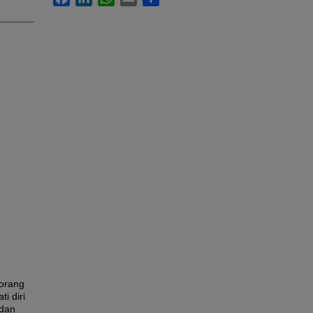
 orang
i diri
 dan