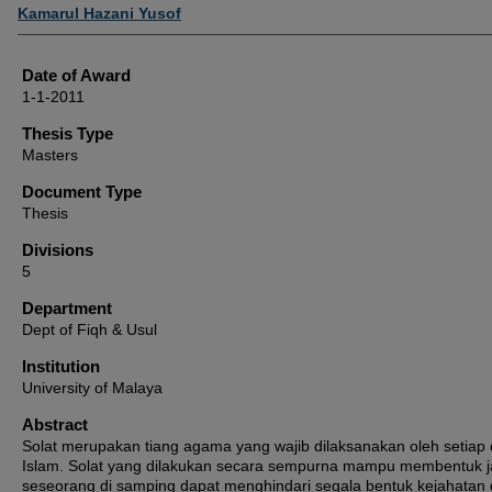
Author
Kamarul Hazani Yusof
Date of Award
1-1-2011
Thesis Type
Masters
Document Type
Thesis
Divisions
5
Department
Dept of Fiqh & Usul
Institution
University of Malaya
Abstract
Solat merupakan tiang agama yang wajib dilaksanakan oleh setiap
Islam. Solat yang dilakukan secara sempurna mampu membentuk jat
seseorang di samping dapat menghindari segala bentuk kejahatan