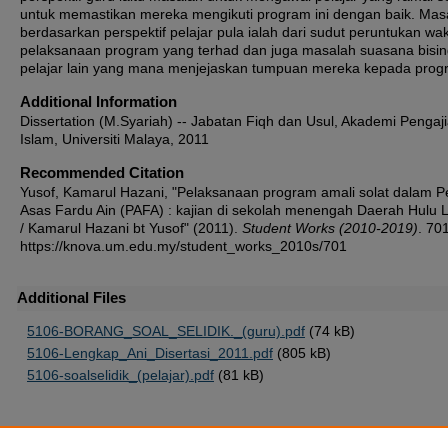
untuk memastikan mereka mengikuti program ini dengan baik. Mas
berdasarkan perspektif pelajar pula ialah dari sudut peruntukan wa
pelaksanaan program yang terhad dan juga masalah suasana bisin
pelajar lain yang mana menjejaskan tumpuan mereka kepada progr
Additional Information
Dissertation (M.Syariah) -- Jabatan Fiqh dan Usul, Akademi Pengaj
Islam, Universiti Malaya, 2011
Recommended Citation
Yusof, Kamarul Hazani, "Pelaksanaan program amali solat dalam P
Asas Fardu Ain (PAFA) : kajian di sekolah menengah Daerah Hulu 
/ Kamarul Hazani bt Yusof" (2011).
Student Works (2010-2019)
. 701
https://knova.um.edu.my/student_works_2010s/701
Additional Files
5106-BORANG_SOAL_SELIDIK._(guru).pdf
(74 kB)
5106-Lengkap_Ani_Disertasi_2011.pdf
(805 kB)
5106-soalselidik_(pelajar).pdf
(81 kB)