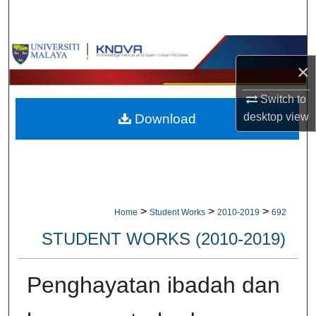
Search
Browse Collections
×
My Account
Switch to
desktop
view
Download
About
Digital Commons Network™
>
>
>
Home
Student Works
2010-2019
692
STUDENT WORKS (2010-2019)
Penghayatan ibadah dan