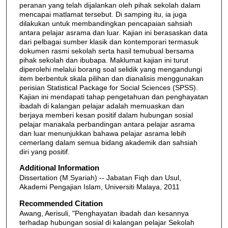
peranan yang telah dijalankan oleh pihak sekolah dalam
mencapai matlamat tersebut. Di samping itu, ia juga
dilakukan untuk membandingkan pencapaian sahsiah
antara pelajar asrama dan luar. Kajian ini berasaskan data
dari pelbagai sumber klasik dan kontemporari termasuk
dokumen rasmi sekolah serta hasil temubual bersama
pihak sekolah dan ibubapa. Maklumat kajian ini turut
diperolehi melalui borang soal selidik yang mengandungi
item berbentuk skala pilihan dan dianalisis menggunakan
perisian Statistical Package for Social Sciences (SPSS).
Kajian ini mendapati tahap pengetahuan dan penghayatan
ibadah di kalangan pelajar adalah memuaskan dan
berjaya memberi kesan positif dalam hubungan sosial
pelajar manakala perbandingan antara pelajar asrama
dan luar menunjukkan bahawa pelajar asrama lebih
cemerlang dalam semua bidang akademik dan sahsiah
diri yang positif.
Additional Information
Dissertation (M.Syariah) -- Jabatan Fiqh dan Usul,
Akademi Pengajian Islam, Universiti Malaya, 2011
Recommended Citation
Awang, Aerisuli, "Penghayatan ibadah dan kesannya
terhadap hubungan sosial di kalangan pelajar Sekolah