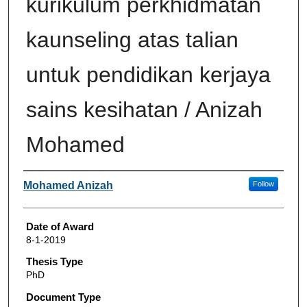
kurikulum perkhidmatan
kaunseling atas talian
untuk pendidikan kerjaya
sains kesihatan / Anizah
Mohamed
Author
Mohamed Anizah
Follow
Date of Award
8-1-2019
Thesis Type
PhD
Document Type