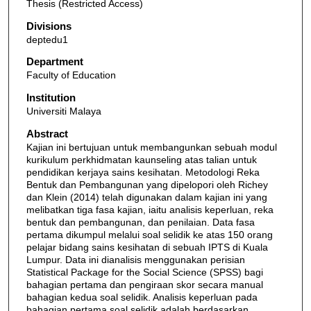
Thesis (Restricted Access)
Divisions
deptedu1
Department
Faculty of Education
Institution
Universiti Malaya
Abstract
Kajian ini bertujuan untuk membangunkan sebuah modul
kurikulum perkhidmatan kaunseling atas talian untuk
pendidikan kerjaya sains kesihatan. Metodologi Reka
Bentuk dan Pembangunan yang dipelopori oleh Richey
dan Klein (2014) telah digunakan dalam kajian ini yang
melibatkan tiga fasa kajian, iaitu analisis keperluan, reka
bentuk dan pembangunan, dan penilaian. Data fasa
pertama dikumpul melalui soal selidik ke atas 150 orang
pelajar bidang sains kesihatan di sebuah IPTS di Kuala
Lumpur. Data ini dianalisis menggunakan perisian
Statistical Package for the Social Science (SPSS) bagi
bahagian pertama dan pengiraan skor secara manual
bahagian kedua soal selidik. Analisis keperluan pada
bahagian pertama soal selidik adalah berdasarkan