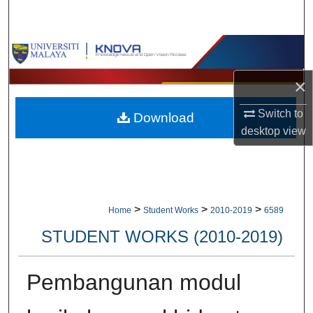
Search
Browse Collections
×
My Account
Switch to
Download
About
desktop
view
Digital Commons Network™
>
>
>
Home
Student Works
2010-2019
6589
STUDENT WORKS (2010-2019)
Pembangunan modul