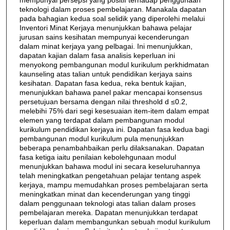
teknologi dalam proses pembelajaran. Manakala dapatan
pada bahagian kedua soal selidik yang diperolehi melalui
Inventori Minat Kerjaya menunjukkan bahawa pelajar
jurusan sains kesihatan mempunyai kecenderungan
dalam minat kerjaya yang pelbagai. Ini menunjukkan,
dapatan kajian dalam fasa analisis keperluan ini
menyokong pembangunan modul kurikulum perkhidmatan
kaunseling atas talian untuk pendidikan kerjaya sains
kesihatan. Dapatan fasa kedua, reka bentuk kajian,
menunjukkan bahawa panel pakar mencapai konsensus
persetujuan bersama dengan nilai threshold d ≤0.2,
melebihi 75% dari segi kesesuaian item-item dalam empat
elemen yang terdapat dalam pembangunan modul
kurikulum pendidikan kerjaya ini. Dapatan fasa kedua bagi
pembangunan modul kurikulum pula menunjukkan
beberapa penambahbaikan perlu dilaksanakan. Dapatan
fasa ketiga iaitu penilaian kebolehgunaan modul
menunjukkan bahawa modul ini secara keseluruhannya
telah meningkatkan pengetahuan pelajar tentang aspek
kerjaya, mampu memudahkan proses pembelajaran serta
meningkatkan minat dan kecenderungan yang tinggi
dalam penggunaan teknologi atas talian dalam proses
pembelajaran mereka. Dapatan menunjukkan terdapat
keperluan dalam membangunkan sebuah modul kurikulum