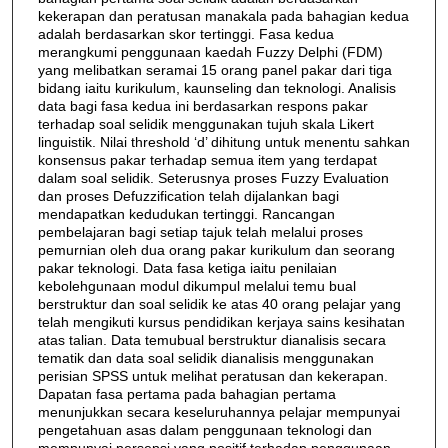
kekerapan dan peratusan manakala pada bahagian kedua
adalah berdasarkan skor tertinggi. Fasa kedua
merangkumi penggunaan kaedah Fuzzy Delphi (FDM)
yang melibatkan seramai 15 orang panel pakar dari tiga
bidang iaitu kurikulum, kaunseling dan teknologi. Analisis
data bagi fasa kedua ini berdasarkan respons pakar
terhadap soal selidik menggunakan tujuh skala Likert
linguistik. Nilai threshold ‘d’ dihitung untuk menentu sahkan
konsensus pakar terhadap semua item yang terdapat
dalam soal selidik. Seterusnya proses Fuzzy Evaluation
dan proses Defuzzification telah dijalankan bagi
mendapatkan kedudukan tertinggi. Rancangan
pembelajaran bagi setiap tajuk telah melalui proses
pemurnian oleh dua orang pakar kurikulum dan seorang
pakar teknologi. Data fasa ketiga iaitu penilaian
kebolehgunaan modul dikumpul melalui temu bual
berstruktur dan soal selidik ke atas 40 orang pelajar yang
telah mengikuti kursus pendidikan kerjaya sains kesihatan
atas talian. Data temubual berstruktur dianalisis secara
tematik dan data soal selidik dianalisis menggunakan
perisian SPSS untuk melihat peratusan dan kekerapan.
Dapatan fasa pertama pada bahagian pertama
menunjukkan secara keseluruhannya pelajar mempunyai
pengetahuan asas dalam penggunaan teknologi dan
mempunyai persepsi yang positif terhadap penggunaan