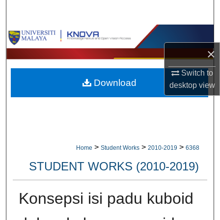
Search
Browse Collections
×
My Account
Switch to
Download
About
desktop
view
Digital Commons Network™
>
>
>
Home
Student Works
2010-2019
6368
STUDENT WORKS (2010-2019)
Konsepsi isi padu kuboid