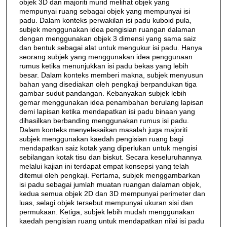
objek 3D dan majoriti murid melihat objek yang
mempunyai ruang sebagai objek yang mempunyai isi
padu. Dalam konteks perwakilan isi padu kuboid pula,
subjek menggunakan idea pengisian ruangan dalaman
dengan menggunakan objek 3 dimensi yang sama saiz
dan bentuk sebagai alat untuk mengukur isi padu. Hanya
seorang subjek yang menggunakan idea penggunaan
rumus ketika menunjukkan isi padu bekas yang lebih
besar. Dalam konteks memberi makna, subjek menyusun
bahan yang disediakan oleh pengkaji berpandukan tiga
gambar sudut pandangan. Kebanyakan subjek lebih
gemar menggunakan idea penambahan berulang lapisan
demi lapisan ketika mendapatkan isi padu binaan yang
dihasilkan berbanding menggunakan rumus isi padu.
Dalam konteks menyelesaikan masalah juga majoriti
subjek menggunakan kaedah pengisian ruang bagi
mendapatkan saiz kotak yang diperlukan untuk mengisi
sebilangan kotak tisu dan biskut. Secara keseluruhannya
melalui kajian ini terdapat empat konsepsi yang telah
ditemui oleh pengkaji. Pertama, subjek menggambarkan
isi padu sebagai jumlah muatan ruangan dalaman objek,
kedua semua objek 2D dan 3D mempunyai perimeter dan
luas, selagi objek tersebut mempunyai ukuran sisi dan
permukaan. Ketiga, subjek lebih mudah menggunakan
kaedah pengisian ruang untuk mendapatkan nilai isi padu