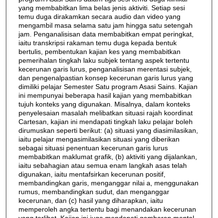
yang membabitkan lima belas jenis aktiviti. Setiap sesi
temu duga dirakamkan secara audio dan video yang
mengambil masa selama satu jam hingga satu setengah
jam. Penganalisisan data membabitkan empat peringkat,
iaitu transkripsi rakaman temu duga kepada bentuk
bertulis, pembentukan kajian kes yang membabitkan
pemerihalan tingkah laku subjek tentang aspek tertentu
kecerunan garis lurus, penganalisisan merentasi subjek,
dan pengenalpastian konsep kecerunan garis lurus yang
dimiliki pelajar Semester Satu program Asasi Sains. Kajian
ini mempunyai beberapa hasil kajian yang membabitkan
tujuh konteks yang digunakan. Misalnya, dalam konteks
penyelesaian masalah melibatkan situasi rajah koordinat
Cartesan, kajian ini mendapati tingkah laku pelajar boleh
dirumuskan seperti berikut: (a) situasi yang diasimilasikan,
iaitu pelajar mengasimilasikan situasi yang diberikan
sebagai situasi penentuan kecerunan garis lurus
membabitkan maklumat grafik, (b) aktiviti yang dijalankan,
iaitu sebahagian atau semua enam langkah asas telah
digunakan, iaitu mentafsirkan kecerunan positif,
membandingkan garis, menganggar nilai a, menggunakan
rumus, membandingkan sudut, dan menganggar
kecerunan, dan (c) hasil yang diharapkan, iaitu
memperoleh angka tertentu bagi menandakan kecerunan
yang terlibat. Kajian ini juga mendapati gambaran mental