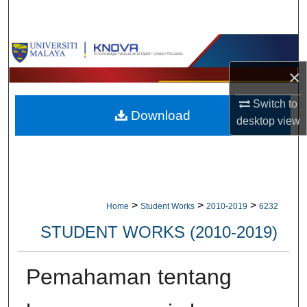
Search
Browse Collections
×
My Account
Switch to
Download
About
desktop
view
Digital Commons Network™
>
>
>
Home
Student Works
2010-2019
6232
STUDENT WORKS (2010-2019)
Pemahaman tentang