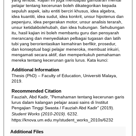
pelajar tentang kecerunan boleh dikategorikan kepada
sepuluh aspek, iaitu entiti berciri khusus, idea algebra,
idea kuantiti, idea sudut, idea konkrit, unsur hipotenus dan
pepenjuru, idea pergerakan motor, unsur analisis terarah,
unsur ketidakbolehubah, dan idea hubungan. Sehubungan
itu, hasil kajian ini boleh membantu guru dan pensyarah
merancang dan menyediakan pelbagai tugasan dan latih
tubi yang berorientasikan kemahiran berfikir, prosedur,
dan konseptual bagi pelajar meneroka, membuat inkuiri,
mengamati secara aktif, dan memperkukuh pemahaman
mereka tentang kecerunan garis lurus. Kata kunci:
Additional Information
Thesis (PhD) – Faculty of Education, Universiti Malaya,
2019.
Recommended Citation
Fauziah, Abd Kadir, "Pemahaman tentang kecerunan garis
lurus dalam kalangan pelajar asasi sains di Institut
Pengajian Tinggi Swasta / Fauziah Abd Kadir" (2019).
Student Works (2010-2019)
. 6232.
https://knova.um.edu.my/student_works_2010s/6232
Additional Files