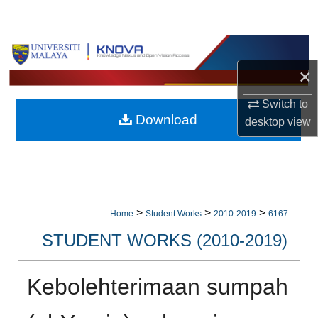
Search
Browse Collections
×
My Account
Switch to
Download
About
desktop
view
Digital Commons Network™
>
>
>
Home
Student Works
2010-2019
6167
STUDENT WORKS (2010-2019)
Kebolehterimaan sumpah