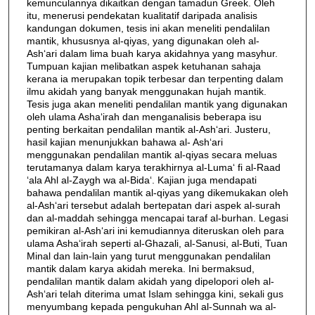
kemunculannya dikaitkan dengan tamadun Greek. Oleh
itu, menerusi pendekatan kualitatif daripada analisis
kandungan dokumen, tesis ini akan meneliti pendalilan
mantik, khususnya al-qiyas, yang digunakan oleh al-
Ash‘ari dalam lima buah karya akidahnya yang masyhur.
Tumpuan kajian melibatkan aspek ketuhanan sahaja
kerana ia merupakan topik terbesar dan terpenting dalam
ilmu akidah yang banyak menggunakan hujah mantik.
Tesis juga akan meneliti pendalilan mantik yang digunakan
oleh ulama Asha‘irah dan menganalisis beberapa isu
penting berkaitan pendalilan mantik al-Ash‘ari. Justeru,
hasil kajian menunjukkan bahawa al- Ash‘ari
menggunakan pendalilan mantik al-qiyas secara meluas
terutamanya dalam karya terakhirnya al-Luma‘ fi al-Raad
‘ala Ahl al-Zaygh wa al-Bida‘. Kajian juga mendapati
bahawa pendalilan mantik al-qiyas yang dikemukakan oleh
al-Ash‘ari tersebut adalah bertepatan dari aspek al-surah
dan al-maddah sehingga mencapai taraf al-burhan. Legasi
pemikiran al-Ash‘ari ini kemudiannya diteruskan oleh para
ulama Asha‘irah seperti al-Ghazali, al-Sanusi, al-Buti, Tuan
Minal dan lain-lain yang turut menggunakan pendalilan
mantik dalam karya akidah mereka. Ini bermaksud,
pendalilan mantik dalam akidah yang dipelopori oleh al-
Ash‘ari telah diterima umat Islam sehingga kini, sekali gus
menyumbang kepada pengukuhan Ahl al-Sunnah wa al-