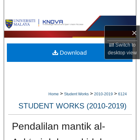
Search
Browse Collections
×
My Account
Switch to
Download
desktop
view
About
Digital Commons Network™
>
>
>
Home
Student Works
2010-2019
6124
STUDENT WORKS (2010-2019)
Pendalilan mantik al-