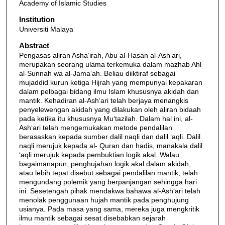
Academy of Islamic Studies
Institution
Universiti Malaya
Abstract
Pengasas aliran Asha‘irah, Abu al-Hasan al-Ash‘ari,
merupakan seorang ulama terkemuka dalam mazhab Ahl
al-Sunnah wa al-Jama‘ah. Beliau diiktiraf sebagai
mujaddid kurun ketiga Hijrah yang mempunyai kepakaran
dalam pelbagai bidang ilmu Islam khususnya akidah dan
mantik. Kehadiran al-Ash‘ari telah berjaya menangkis
penyelewengan akidah yang dilakukan oleh aliran bidaah
pada ketika itu khususnya Mu‘tazilah. Dalam hal ini, al-
Ash‘ari telah mengemukakan metode pendalilan
berasaskan kepada sumber dalil naqli dan dalil ‘aqli. Dalil
naqli merujuk kepada al- Quran dan hadis, manakala dalil
‘aqli merujuk kepada pembuktian logik akal. Walau
bagaimanapun, penghujahan logik akal dalam akidah,
atau lebih tepat disebut sebagai pendalilan mantik, telah
mengundang polemik yang berpanjangan sehingga hari
ini. Sesetengah pihak mendakwa bahawa al-Ash‘ari telah
menolak penggunaan hujah mantik pada penghujung
usianya. Pada masa yang sama, mereka juga mengkritik
ilmu mantik sebagai sesat disebabkan sejarah