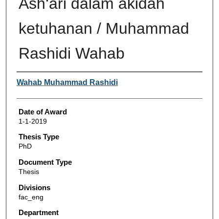
Ash‘ari dalam akidah
ketuhanan / Muhammad
Rashidi Wahab
Author
Wahab Muhammad Rashidi
Date of Award
1-1-2019
Thesis Type
PhD
Document Type
Thesis
Divisions
fac_eng
Department