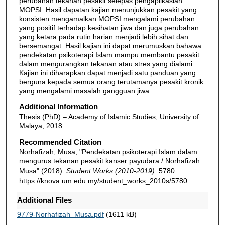
perubahan tekanan pesakit selepas pengaplikasian
MOPSI. Hasil dapatan kajian menunjukkan pesakit yang
konsisten mengamalkan MOPSI mengalami perubahan
yang positif terhadap kesihatan jiwa dan juga perubahan
yang ketara pada rutin harian menjadi lebih sihat dan
bersemangat. Hasil kajian ini dapat merumuskan bahawa
pendekatan psikoterapi Islam mampu membantu pesakit
dalam mengurangkan tekanan atau stres yang dialami.
Kajian ini diharapkan dapat menjadi satu panduan yang
berguna kepada semua orang terutamanya pesakit kronik
yang mengalami masalah gangguan jiwa.
Additional Information
Thesis (PhD) – Academy of Islamic Studies, University of
Malaya, 2018.
Recommended Citation
Norhafizah, Musa, "Pendekatan psikoterapi Islam dalam
mengurus tekanan pesakit kanser payudara / Norhafizah
Musa" (2018).
Student Works (2010-2019)
. 5780.
https://knova.um.edu.my/student_works_2010s/5780
Additional Files
9779-Norhafizah_Musa.pdf
(1611 kB)