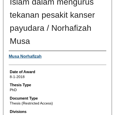
Islam dalam mengurus
tekanan pesakit kanser
payudara / Norhafizah
Musa
Author
Musa Norhafizah
Date of Award
8-1-2018
Thesis Type
PhD
Document Type
Thesis (Restricted Access)
Divisions