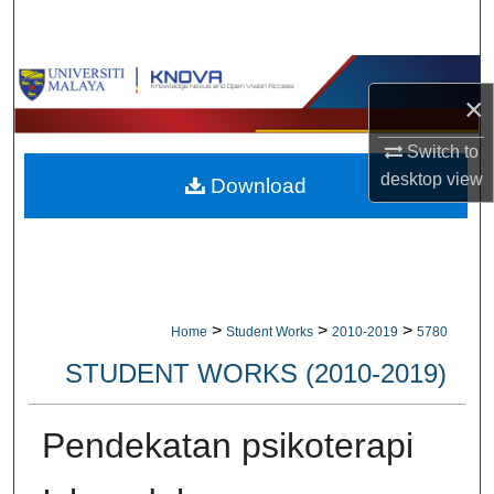
Search
Browse Collections
×
My Account
Switch to
desktop
view
Download
About
Digital Commons Network™
>
>
>
Home
Student Works
2010-2019
5780
STUDENT WORKS (2010-2019)
Pendekatan psikoterapi