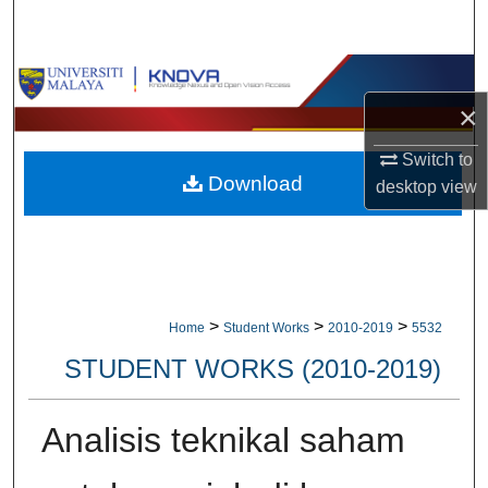
Search
Browse Collections
×
My Account
Switch to
Download
About
desktop
view
Digital Commons Network™
>
>
>
Home
Student Works
2010-2019
5532
STUDENT WORKS (2010-2019)
Analisis teknikal saham