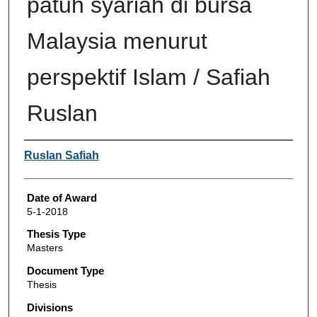
patuh syariah di bursa
Malaysia menurut
perspektif Islam / Safiah
Ruslan
Author
Ruslan Safiah
Date of Award
5-1-2018
Thesis Type
Masters
Document Type
Thesis
Divisions