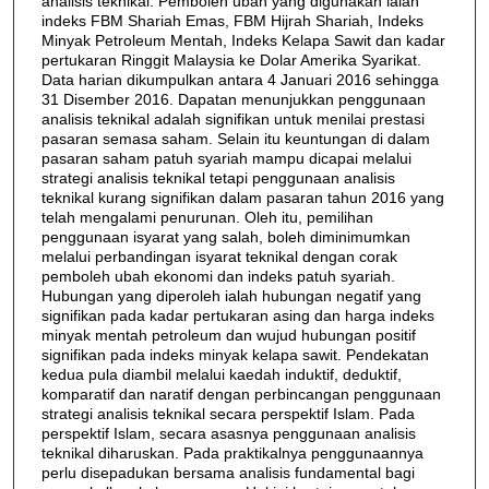
analisis teknikal. Pemboleh ubah yang digunakan ialah
indeks FBM Shariah Emas, FBM Hijrah Shariah, Indeks
Minyak Petroleum Mentah, Indeks Kelapa Sawit dan kadar
pertukaran Ringgit Malaysia ke Dolar Amerika Syarikat.
Data harian dikumpulkan antara 4 Januari 2016 sehingga
31 Disember 2016. Dapatan menunjukkan penggunaan
analisis teknikal adalah signifikan untuk menilai prestasi
pasaran semasa saham. Selain itu keuntungan di dalam
pasaran saham patuh syariah mampu dicapai melalui
strategi analisis teknikal tetapi penggunaan analisis
teknikal kurang signifikan dalam pasaran tahun 2016 yang
telah mengalami penurunan. Oleh itu, pemilihan
penggunaan isyarat yang salah, boleh diminimumkan
melalui perbandingan isyarat teknikal dengan corak
pemboleh ubah ekonomi dan indeks patuh syariah.
Hubungan yang diperoleh ialah hubungan negatif yang
signifikan pada kadar pertukaran asing dan harga indeks
minyak mentah petroleum dan wujud hubungan positif
signifikan pada indeks minyak kelapa sawit. Pendekatan
kedua pula diambil melalui kaedah induktif, deduktif,
komparatif dan naratif dengan perbincangan penggunaan
strategi analisis teknikal secara perspektif Islam. Pada
perspektif Islam, secara asasnya penggunaan analisis
teknikal diharuskan. Pada praktikalnya penggunaannya
perlu disepadukan bersama analisis fundamental bagi