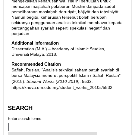
mengekalkan keharusannya. Hal ini bertujuan untuk
mencapai maṣlaḥah pelaburan Muslim daripada sudut
pemeliharaan maṣlaḥah ḍaruriyāt, ḥājiyāt dan taḥsīniyāt.
Namun begitu, keharusan tersebut boleh berubah
sekiranya penggunaan analisis teknikal membawa kepada
percanggahan syariah seperti spekulasi negatif dan
perjudian.
Additional Information
Dissertation (M.A.) – Academy of Islamic Studies,
Universiti Malaya, 2018.
Recommended Citation
Safiah, Ruslan, "Analisis teknikal saham patuh syariah di
bursa Malaysia menurut perspektif Islam / Safiah Ruslan"
(2018).
Student Works (2010-2019)
. 5532.
https://knova.um.edu.my/student_works_2010s/5532
SEARCH
Enter search terms: