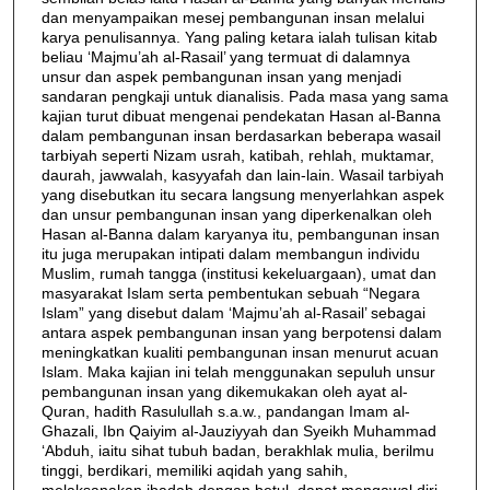
dan menyampaikan mesej pembangunan insan melalui
karya penulisannya. Yang paling ketara ialah tulisan kitab
beliau ‘Majmu’ah al-Rasail’ yang termuat di dalamnya
unsur dan aspek pembangunan insan yang menjadi
sandaran pengkaji untuk dianalisis. Pada masa yang sama
kajian turut dibuat mengenai pendekatan Hasan al-Banna
dalam pembangunan insan berdasarkan beberapa wasail
tarbiyah seperti Nizam usrah, katibah, rehlah, muktamar,
daurah, jawwalah, kasyyafah dan lain-lain. Wasail tarbiyah
yang disebutkan itu secara langsung menyerlahkan aspek
dan unsur pembangunan insan yang diperkenalkan oleh
Hasan al-Banna dalam karyanya itu, pembangunan insan
itu juga merupakan intipati dalam membangun individu
Muslim, rumah tangga (institusi kekeluargaan), umat dan
masyarakat Islam serta pembentukan sebuah “Negara
Islam” yang disebut dalam ‘Majmu’ah al-Rasail’ sebagai
antara aspek pembangunan insan yang berpotensi dalam
meningkatkan kualiti pembangunan insan menurut acuan
Islam. Maka kajian ini telah menggunakan sepuluh unsur
pembangunan insan yang dikemukakan oleh ayat al-
Quran, hadith Rasulullah s.a.w., pandangan Imam al-
Ghazali, Ibn Qaiyim al-Jauziyyah dan Syeikh Muhammad
‘Abduh, iaitu sihat tubuh badan, berakhlak mulia, berilmu
tinggi, berdikari, memiliki aqidah yang sahih,
melaksanakan ibadah dengan betul, dapat mengawal diri,