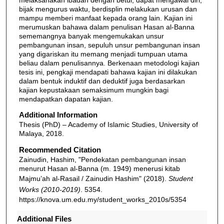
bijak mengurus waktu, berdisplin melakukan urusan dan
mampu memberi manfaat kepada orang lain. Kajian ini
merumuskan bahawa dalam penulisan Hasan al-Banna
sememangnya banyak mengemukakan unsur
pembangunan insan, sepuluh unsur pembangunan insan
yang digariskan itu memang menjadi tumpuan utama
beliau dalam penulisannya. Berkenaan metodologi kajian
tesis ini, pengkaji mendapati bahawa kajian ini dilakukan
dalam bentuk induktif dan deduktif juga berdasarkan
kajian kepustakaan semaksimum mungkin bagi
mendapatkan dapatan kajian.
Additional Information
Thesis (PhD) – Academy of Islamic Studies, University of
Malaya, 2018.
Recommended Citation
Zainudin, Hashim, "Pendekatan pembangunan insan
menurut Hasan al-Banna (m. 1949) menerusi kitab
Majmu’ah al-Rasail / Zainudin Hashim" (2018).
Student
Works (2010-2019)
. 5354.
https://knova.um.edu.my/student_works_2010s/5354
Additional Files