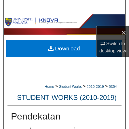
Search
Browse Collections
×
My Account
Switch to
Download
About
desktop
view
Digital Commons Network™
>
>
>
Home
Student Works
2010-2019
5354
STUDENT WORKS (2010-2019)
Pendekatan