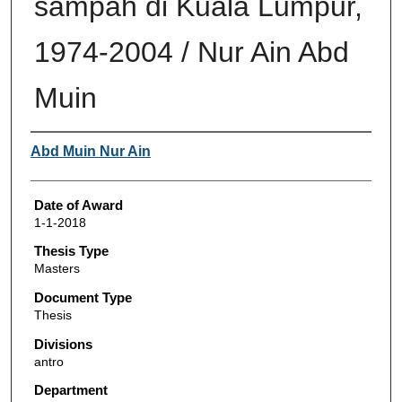
sampah di Kuala Lumpur,
1974-2004 / Nur Ain Abd
Muin
Author
Abd Muin Nur Ain
Date of Award
1-1-2018
Thesis Type
Masters
Document Type
Thesis
Divisions
antro
Department