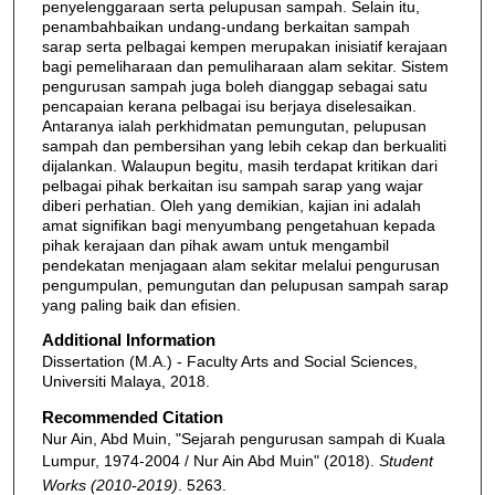
penyelenggaraan serta pelupusan sampah. Selain itu,
penambahbaikan undang-undang berkaitan sampah
sarap serta pelbagai kempen merupakan inisiatif kerajaan
bagi pemeliharaan dan pemuliharaan alam sekitar. Sistem
pengurusan sampah juga boleh dianggap sebagai satu
pencapaian kerana pelbagai isu berjaya diselesaikan.
Antaranya ialah perkhidmatan pemungutan, pelupusan
sampah dan pembersihan yang lebih cekap dan berkualiti
dijalankan. Walaupun begitu, masih terdapat kritikan dari
pelbagai pihak berkaitan isu sampah sarap yang wajar
diberi perhatian. Oleh yang demikian, kajian ini adalah
amat signifikan bagi menyumbang pengetahuan kepada
pihak kerajaan dan pihak awam untuk mengambil
pendekatan menjagaan alam sekitar melalui pengurusan
pengumpulan, pemungutan dan pelupusan sampah sarap
yang paling baik dan efisien.
Additional Information
Dissertation (M.A.) - Faculty Arts and Social Sciences,
Universiti Malaya, 2018.
Recommended Citation
Nur Ain, Abd Muin, "Sejarah pengurusan sampah di Kuala
Lumpur, 1974-2004 / Nur Ain Abd Muin" (2018).
Student
Works (2010-2019)
. 5263.