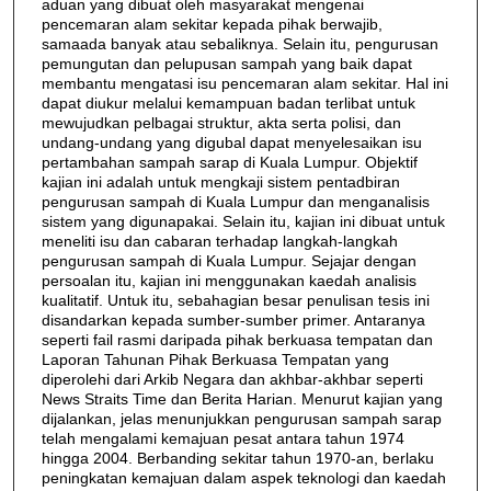
aduan yang dibuat oleh masyarakat mengenai
pencemaran alam sekitar kepada pihak berwajib,
samaada banyak atau sebaliknya. Selain itu, pengurusan
pemungutan dan pelupusan sampah yang baik dapat
membantu mengatasi isu pencemaran alam sekitar. Hal ini
dapat diukur melalui kemampuan badan terlibat untuk
mewujudkan pelbagai struktur, akta serta polisi, dan
undang-undang yang digubal dapat menyelesaikan isu
pertambahan sampah sarap di Kuala Lumpur. Objektif
kajian ini adalah untuk mengkaji sistem pentadbiran
pengurusan sampah di Kuala Lumpur dan menganalisis
sistem yang digunapakai. Selain itu, kajian ini dibuat untuk
meneliti isu dan cabaran terhadap langkah-langkah
pengurusan sampah di Kuala Lumpur. Sejajar dengan
persoalan itu, kajian ini menggunakan kaedah analisis
kualitatif. Untuk itu, sebahagian besar penulisan tesis ini
disandarkan kepada sumber-sumber primer. Antaranya
seperti fail rasmi daripada pihak berkuasa tempatan dan
Laporan Tahunan Pihak Berkuasa Tempatan yang
diperolehi dari Arkib Negara dan akhbar-akhbar seperti
News Straits Time dan Berita Harian. Menurut kajian yang
dijalankan, jelas menunjukkan pengurusan sampah sarap
telah mengalami kemajuan pesat antara tahun 1974
hingga 2004. Berbanding sekitar tahun 1970-an, berlaku
peningkatan kemajuan dalam aspek teknologi dan kaedah