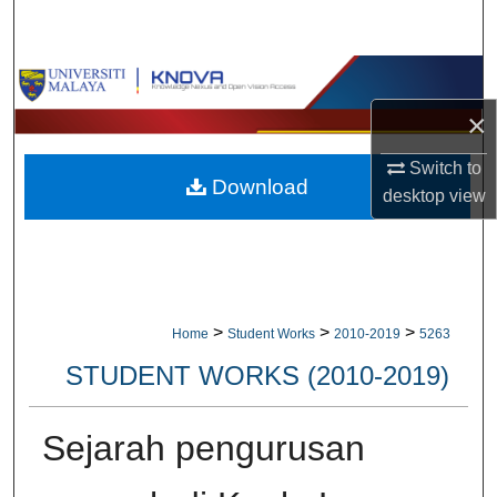
Search
Browse Collections
×
My Account
Switch to
Download
About
desktop
view
Digital Commons Network™
>
>
>
Home
Student Works
2010-2019
5263
STUDENT WORKS (2010-2019)
Sejarah pengurusan