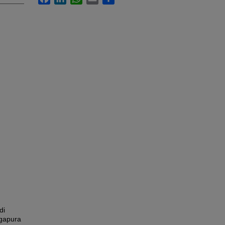
di
gapura