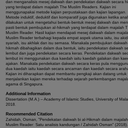
dan menganalisis mesej dakwah dan pendekatan dakwah secara h
yang terdapat dalam majalah The Muslim Readers. Kajian ini
menggunapakai metode kajian perpustakaan dan kajian lapangan.
Metode induktif, deduktif dan komparatif juga digunakan ketika anal
dilakukan untuk mengetahui bentuk-bentuk mesej dakwah dan men
pasti bentuk pembujukan al-hikmah yang terdapat dalam majalah 
Muslim Reader. Hasil kajian mendapati mesej dakwah dalam majal
Muslim Reader terbahagi kepada empat aspek utama iaitu, isu akid
syariah, isu akhlak dan isu semasa. Manakala pembujukan dakwah b
hikmah dibahagikan dalam dua bentuk, iaitu pendekatan dakwah s
lembut dan juga pendekatan secara keras. Pendekatan dakwah se
lembut ini menggunakan dua kaedah iaitu kaedah galakan dan ka
ajakan. Manakala pendekatan dakwah secara keras pula menggun
dua kaedah iaitu kaedah secara ancaman dan kaedah secara arah
Kajian ini diharapkan dapat membantu pengkaji akan datang untuk 
menjalankan kajian mereka terhadap sejarah perkembangan majal
agama di Singapura.
Additional Information
Dissertation (M.A.) – Academy of Islamic Studies, University of Mal
2018.
Recommended Citation
Zahidah, Osman, "Pendekatan dakwah bi al-Hikmah dalam majala
Muslim Reader: Satu analisis kandungan / Zahidah Osman" (2018).