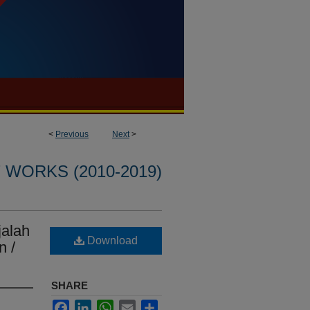
<
Previous
Next
>
WORKS (2010-2019)
jalah
Download
n /
SHARE
Facebook
LinkedIn
WhatsApp
Email
Share