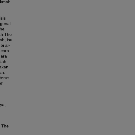
ikmah
isis
genal
The
ah The
ah, isu
i al-
ecara
cara
edah
akan
an.
terus
ah
aya,
h The