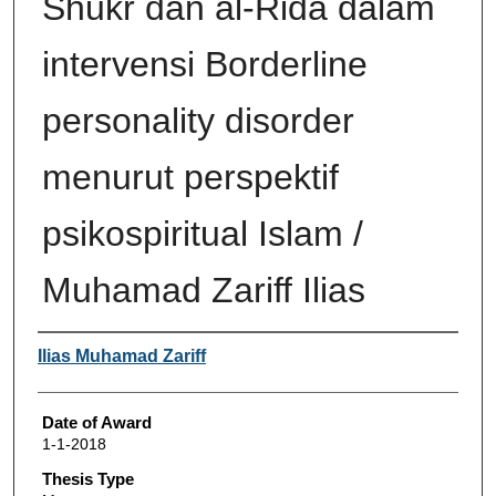
Shukr dan al-Rida dalam
intervensi Borderline
personality disorder
menurut perspektif
psikospiritual Islam /
Muhamad Zariff Ilias
Author
Ilias Muhamad Zariff
Date of Award
1-1-2018
Thesis Type