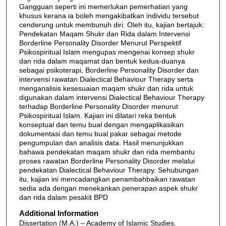
Gangguan seperti ini memerlukan pemerhatian yang
khusus kerana ia boleh mengakibatkan individu tersebut
cenderung untuk membunuh diri. Oleh itu, kajian bertajuk:
Pendekatan Maqam Shukr dan Rida dalam Intervensi
Borderline Personality Disorder Menurut Perspektif
Psikospiritual Islam mengupas mengenai konsep shukr
dan rida dalam maqamat dan bentuk kedua-duanya
sebagai psikoterapi, Borderline Personality Disorder dan
intervensi rawatan Dialectical Behaviour Therapy serta
menganalisis kesesuaian maqam shukr dan rida untuk
digunakan dalam intervensi Dialectical Behaviour Therapy
terhadap Borderline Personality Disorder menurut
Psikospiritual Islam. Kajian ini dilatari reka bentuk
konseptual dan temu bual dengan mengaplikasikan
dokumentasi dan temu bual pakar sebagai metode
pengumpulan dan analisis data. Hasil menunjukkan
bahawa pendekatan maqam shukr dan rida membantu
proses rawatan Borderline Personality Disorder melalui
pendekatan Dialectical Behaviour Therapy. Sehubungan
itu, kajian ini mencadangkan penambahbaikan rawatan
sedia ada dengan menekankan penerapan aspek shukr
dan rida dalam pesakit BPD
Additional Information
Dissertation (M.A.) – Academy of Islamic Studies,