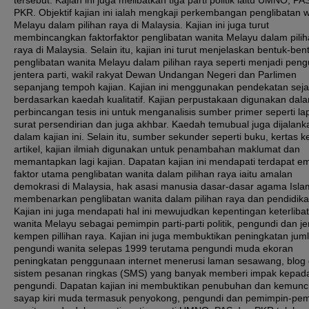
tersebut. Kajian ini juga melibatkan tiga parti politik iaitu UMNO, P
PKR. Objektif kajian ini ialah mengkaji perkembangan penglibatan 
Melayu dalam pilihan raya di Malaysia. Kajian ini juga turut
membincangkan faktorfaktor penglibatan wanita Melayu dalam pili
raya di Malaysia. Selain itu, kajian ini turut menjelaskan bentuk-ben
penglibatan wanita Melayu dalam pilihan raya seperti menjadi peng
jentera parti, wakil rakyat Dewan Undangan Negeri dan Parlimen
sepanjang tempoh kajian. Kajian ini menggunakan pendekatan sej
berdasarkan kaedah kualitatif. Kajian perpustakaan digunakan dal
perbincangan tesis ini untuk menganalisis sumber primer seperti la
surat persendirian dan juga akhbar. Kaedah temubual juga dijalank
dalam kajian ini. Selain itu, sumber sekunder seperti buku, kertas ke
artikel, kajian ilmiah digunakan untuk penambahan maklumat dan
memantapkan lagi kajian. Dapatan kajian ini mendapati terdapat e
faktor utama penglibatan wanita dalam pilihan raya iaitu amalan
demokrasi di Malaysia, hak asasi manusia dasar-dasar agama Isl
membenarkan penglibatan wanita dalam pilihan raya dan pendidika
Kajian ini juga mendapati hal ini mewujudkan kepentingan keterliba
wanita Melayu sebagai pemimpin parti-parti politik, pengundi dan je
kempen pillihan raya. Kajian ini juga membuktikan peningkatan jum
pengundi wanita selepas 1999 terutama pengundi muda ekoran
peningkatan penggunaan internet menerusi laman sesawang, blog
sistem pesanan ringkas (SMS) yang banyak memberi impak kepad
pengundi. Dapatan kajian ini membuktikan penubuhan dan kemunc
sayap kiri muda termasuk penyokong, pengundi dan pemimpin-pe