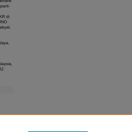
enarik
parti-
KR di
UMNO
akyat.
alaya,
laysia,
02.