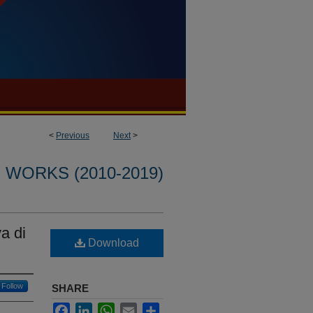
<
Previous
Next
>
WORKS (2010-2019)
a di
Download
Follow
SHARE
Facebook
LinkedIn
WhatsApp
Email
Share