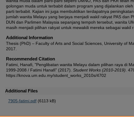
wanita muda dalam parti-parti seperti UMNO, PAS dan PKR telah m
golongan muda untuk terbabit dalam program yang dijalankan oleh 
parti terbabit. Kajian ini juga membuktikan terdapatnya peningkatan
jumlah wanita Melayu yang berjaya menjadi wakil rakyat PAS dan P
DUN dan Parlimen Malaysia sepanjang tempoh tersebut, wanita 
masih menjadi pilihan rakyat untuk mewakili mereka sebagai wakil r
Additional Information
Thesis (PhD) – Faculty of Arts and Social Sciences, University of M
2017.
Recommended Citation
Fatimi, Hanafi, "Penglibatan wanita Melayu dalam pilihan raya di Ma
1999-2008 / Fatimi Hanafi" (2017).
Student Works (2010-2019)
. 47
https://knova.um.edu.my/student_works_2010s/4702
Additional Files
7905-fatimi.pdf
(6113 kB)