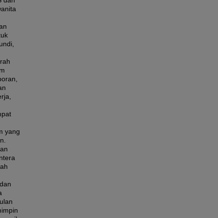
AS dan
wanita
han
tuk
undi,
arah
am
poran,
an
rja,
mpat
am yang
n.
tan
ntera
lah
 dan
a
ulan
mimpin