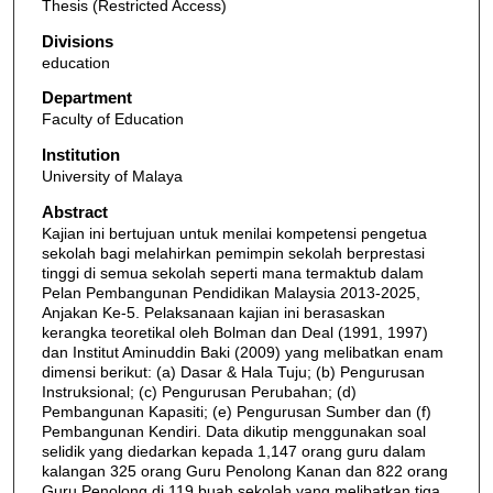
Thesis (Restricted Access)
Divisions
education
Department
Faculty of Education
Institution
University of Malaya
Abstract
Kajian ini bertujuan untuk menilai kompetensi pengetua
sekolah bagi melahirkan pemimpin sekolah berprestasi
tinggi di semua sekolah seperti mana termaktub dalam
Pelan Pembangunan Pendidikan Malaysia 2013-2025,
Anjakan Ke-5. Pelaksanaan kajian ini berasaskan
kerangka teoretikal oleh Bolman dan Deal (1991, 1997)
dan Institut Aminuddin Baki (2009) yang melibatkan enam
dimensi berikut: (a) Dasar & Hala Tuju; (b) Pengurusan
Instruksional; (c) Pengurusan Perubahan; (d)
Pembangunan Kapasiti; (e) Pengurusan Sumber dan (f)
Pembangunan Kendiri. Data dikutip menggunakan soal
selidik yang diedarkan kepada 1,147 orang guru dalam
kalangan 325 orang Guru Penolong Kanan dan 822 orang
Guru Penolong di 119 buah sekolah yang melibatkan tiga