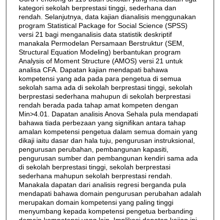
kategori sekolah berprestasi tinggi, sederhana dan
rendah. Selanjutnya, data kajian dianalisis menggunakan
program Statistical Package for Social Science (SPSS)
versi 21 bagi menganalisis data statistik deskriptif
manakala Permodelan Persamaan Berstruktur (SEM,
Structural Equation Modeling) berbantukan program
Analysis of Moment Structure (AMOS) versi 21 untuk
analisa CFA. Dapatan kajian mendapati bahawa
kompetensi yang ada pada para pengetua di semua
sekolah sama ada di sekolah berprestasi tinggi, sekolah
berprestasi sederhana mahupun di sekolah berprestasi
rendah berada pada tahap amat kompeten dengan
Min>4.01. Dapatan analisis Anova Sehala pula mendapati
bahawa tiada perbezaan yang signifikan antara tahap
amalan kompetensi pengetua dalam semua domain yang
dikaji iaitu dasar dan hala tuju, pengurusan instruksional,
pengurusan perubahan, pembangunan kapasiti,
pengurusan sumber dan pembangunan kendiri sama ada
di sekolah berprestasi tinggi, sekolah berprestasi
sederhana mahupun sekolah berprestasi rendah.
Manakala dapatan dari analisis regresi berganda pula
mendapati bahawa domain pengurusan perubahan adalah
merupakan domain kompetensi yang paling tinggi
menyumbang kepada kompetensi pengetua berbanding
domain kompetensi yang lain. Implikasi dapatan kajian ini