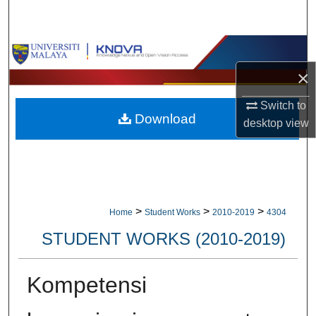
Search
Browse Collections
×
My Account
Switch to
Download
About
desktop
view
Digital Commons Network™
>
>
>
Home
Student Works
2010-2019
4304
STUDENT WORKS (2010-2019)
Kompetensi