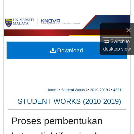
Search
Browse Collections
×
My Account
Switch to
desktop
view
Download
About
Digital Commons Network™
>
>
>
Home
Student Works
2010-2019
4221
STUDENT WORKS (2010-2019)
Proses pembentukan