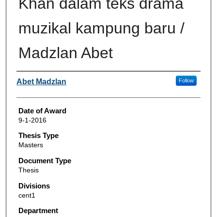
Khan dalam teks drama
muzikal kampung baru /
Madzlan Abet
Author
Abet Madzlan
Follow
Date of Award
9-1-2016
Thesis Type
Masters
Document Type
Thesis
Divisions
cent1
Department