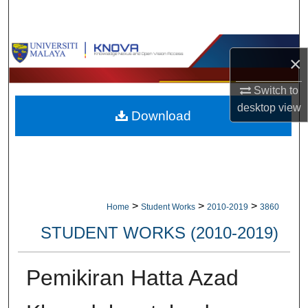
Search
Browse Collections
×
My Account
Switch to
desktop
view
Download
About
Digital Commons Network™
>
>
>
Home
Student Works
2010-2019
3860
STUDENT WORKS (2010-2019)
Pemikiran Hatta Azad