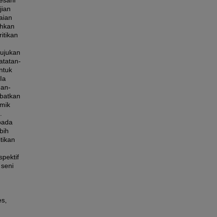
gesani
jian
aian
ahkan
itikan
n
Rujukan
atatan-
untuk
Ia
han-
ibatkan
emik
.
pada
bih
tikan
pektif
seni
es,