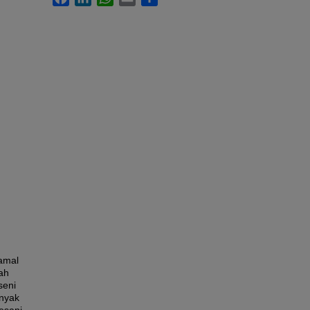
amal
ah
seni
anyak