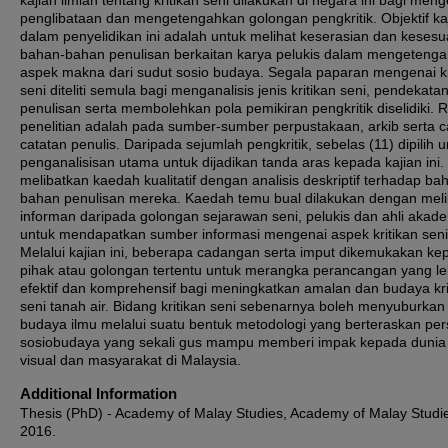
kajian ilmiah tentang kritikan seni dilakukan di negara ini bagi men
penglibataan dan mengetengahkan golongan pengkritik. Objektif ka
dalam penyelidikan ini adalah untuk melihat keserasian dan kesesu
bahan-bahan penulisan berkaitan karya pelukis dalam mengeteng
aspek makna dari sudut sosio budaya. Segala paparan mengenai kr
seni diteliti semula bagi menganalisis jenis kritikan seni, pendekata
penulisan serta membolehkan pola pemikiran pengkritik diselidiki. 
penelitian adalah pada sumber-sumber perpustakaan, arkib serta c
catatan penulis. Daripada sejumlah pengkritik, sebelas (11) dipilih 
penganalisisan utama untuk dijadikan tanda aras kepada kajian ini. 
melibatkan kaedah kualitatif dengan analisis deskriptif terhadap ba
bahan penulisan mereka. Kaedah temu bual dilakukan dengan mel
informan daripada golongan sejarawan seni, pelukis dan ahli akad
untuk mendapatkan sumber informasi mengenai aspek kritikan seni
Melalui kajian ini, beberapa cadangan serta imput dikemukakan ke
pihak atau golongan tertentu untuk merangka perancangan yang le
efektif dan komprehensif bagi meningkatkan amalan dan budaya kri
seni tanah air. Bidang kritikan seni sebenarnya boleh menyuburkan
budaya ilmu melalui suatu bentuk metodologi yang berteraskan pers
sosiobudaya yang sekali gus mampu memberi impak kepada dunia 
visual dan masyarakat di Malaysia.
Additional Information
Thesis (PhD) - Academy of Malay Studies, Academy of Malay Studi
2016.