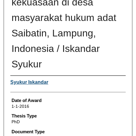
kekuasaan di desa
masyarakat hukum adat
Saibatin, Lampung,
Indonesia / Iskandar
Syukur
Author
Syukur Iskandar
Date of Award
1-1-2016
Thesis Type
PhD
Document Type