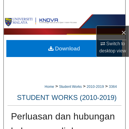
Search
Browse Collections
×
My Account
Switch to
Download
About
desktop
view
Digital Commons Network™
>
>
>
Home
Student Works
2010-2019
3364
STUDENT WORKS (2010-2019)
Perluasan dan hubungan