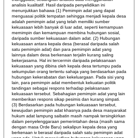
analisis kualitatif. Hasil daripada penyelidikan ini
menunjukkan bahawa (1) Pemimpin adat yang dapat
menguasai politik tempatan sehingga menjadi kepala desa
adalah pemimpin adat yang telah memiliki sumber
kekuasaan lebih banyak di luar adat, seperti kemampuan
memimpin dan kemampuan membina hubungan sosial,
daripada sumber kekuasaan dalam adat. (2) Hubungan
kekuasaan antara kepala desa (berasal daripada salah
satu pemimpin adat) dan para pemimpin adat yang
lainnya dalam desa berkenaan terjalin kurang saling
bekerjasama. Hal ini tercermin daripada pelaksanaan
kekuasaan yang dibina oleh kepala desa tertumpu pada
sekumpulan orang tertentu sahaja yang berdasarkan pada
hubungan kekerabatan dan kekeluargaan. Pada sisi yang
lain, para pemimpin adat membentuk kekuatan politik
tandingan sebagai respons terhadap pelaksanaan
kekuasaan tersebut. Sebahagian pemimpin adat yang lain
memberikan respons sikap pesimis dan kurang simpati.
(3) Berdasarkan pada hubungan kekuasaan tersebut,
kewujudan pemimpin adat khasnya pada desa masyarakat
hukum adat lampung saibatin masih nampak tersingkirkan
dalam penyelenggaraan pemerintahan desa (masih sama
dengan masa Orde Baru) sekalipun kepala desa yang
berkenaan iv berasal daripada salah satu pemimpin adat
yang ada. Untuk mewujudkan hubungan kekuasaan yang