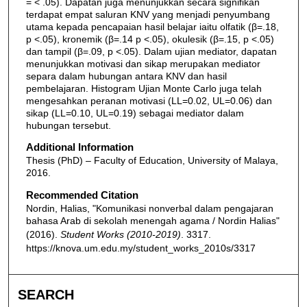
= < .05). Dapatan juga menunjukkan secara signifikan
terdapat empat saluran KNV yang menjadi penyumbang
utama kepada pencapaian hasil belajar iaitu olfatik (β=.18,
p <.05), kronemik (β=.14 p <.05), okulesik (β=.15, p <.05)
dan tampil (β=.09, p <.05). Dalam ujian mediator, dapatan
menunjukkan motivasi dan sikap merupakan mediator
separa dalam hubungan antara KNV dan hasil
pembelajaran. Histogram Ujian Monte Carlo juga telah
mengesahkan peranan motivasi (LL=0.02, UL=0.06) dan
sikap (LL=0.10, UL=0.19) sebagai mediator dalam
hubungan tersebut.
Additional Information
Thesis (PhD) – Faculty of Education, University of Malaya,
2016.
Recommended Citation
Nordin, Halias, "Komunikasi nonverbal dalam pengajaran
bahasa Arab di sekolah menengah agama / Nordin Halias"
(2016).
Student Works (2010-2019)
. 3317.
https://knova.um.edu.my/student_works_2010s/3317
SEARCH