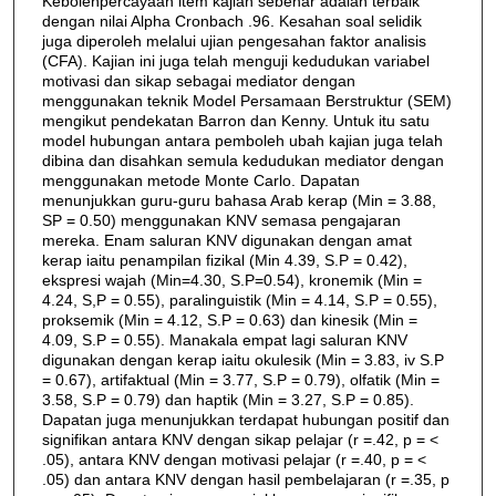
Kebolehpercayaan item kajian sebenar adalah terbaik
dengan nilai Alpha Cronbach .96. Kesahan soal selidik
juga diperoleh melalui ujian pengesahan faktor analisis
(CFA). Kajian ini juga telah menguji kedudukan variabel
motivasi dan sikap sebagai mediator dengan
menggunakan teknik Model Persamaan Berstruktur (SEM)
mengikut pendekatan Barron dan Kenny. Untuk itu satu
model hubungan antara pemboleh ubah kajian juga telah
dibina dan disahkan semula kedudukan mediator dengan
menggunakan metode Monte Carlo. Dapatan
menunjukkan guru-guru bahasa Arab kerap (Min = 3.88,
SP = 0.50) menggunakan KNV semasa pengajaran
mereka. Enam saluran KNV digunakan dengan amat
kerap iaitu penampilan fizikal (Min 4.39, S.P = 0.42),
ekspresi wajah (Min=4.30, S.P=0.54), kronemik (Min =
4.24, S,P = 0.55), paralinguistik (Min = 4.14, S.P = 0.55),
proksemik (Min = 4.12, S.P = 0.63) dan kinesik (Min =
4.09, S.P = 0.55). Manakala empat lagi saluran KNV
digunakan dengan kerap iaitu okulesik (Min = 3.83, iv S.P
= 0.67), artifaktual (Min = 3.77, S.P = 0.79), olfatik (Min =
3.58, S.P = 0.79) dan haptik (Min = 3.27, S.P = 0.85).
Dapatan juga menunjukkan terdapat hubungan positif dan
signifikan antara KNV dengan sikap pelajar (r =.42, p = <
.05), antara KNV dengan motivasi pelajar (r =.40, p = <
.05) dan antara KNV dengan hasil pembelajaran (r =.35, p