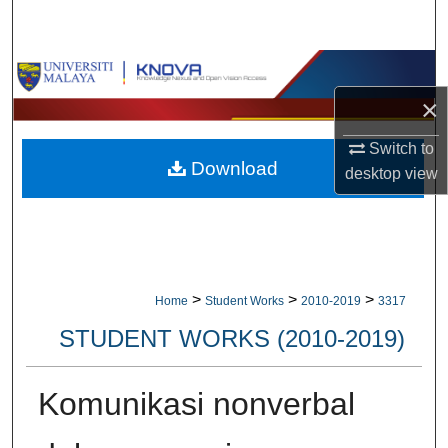
Search
Browse Collections
×
My Account
Switch to
Download
About
desktop
view
Digital Commons Network™
>
>
>
Home
Student Works
2010-2019
3317
STUDENT WORKS (2010-2019)
Komunikasi nonverbal