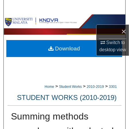
Search
Browse Collections
×
My Account
Switch to
Download
About
desktop
view
Digital Commons Network™
>
>
>
Home
Student Works
2010-2019
3301
STUDENT WORKS (2010-2019)
Summing methods