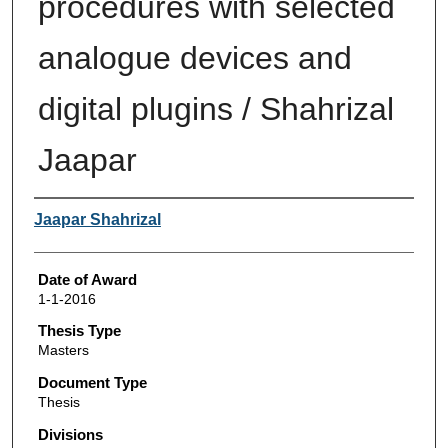
procedures with selected
analogue devices and
digital plugins / Shahrizal
Jaapar
Author
Jaapar Shahrizal
Date of Award
1-1-2016
Thesis Type
Masters
Document Type
Thesis
Divisions