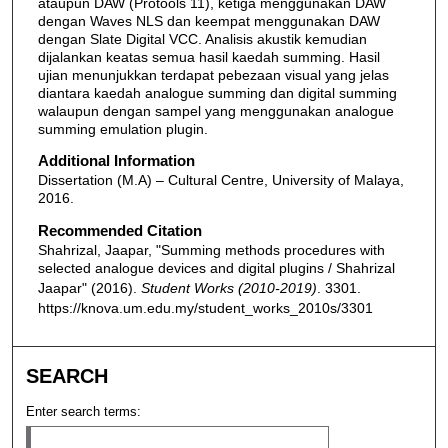
ataupun DAW (Protools 11), ketiga menggunakan DAW
dengan Waves NLS dan keempat menggunakan DAW
dengan Slate Digital VCC. Analisis akustik kemudian
dijalankan keatas semua hasil kaedah summing. Hasil
ujian menunjukkan terdapat pebezaan visual yang jelas
diantara kaedah analogue summing dan digital summing
walaupun dengan sampel yang menggunakan analogue
summing emulation plugin.
Additional Information
Dissertation (M.A) – Cultural Centre, University of Malaya,
2016.
Recommended Citation
Shahrizal, Jaapar, "Summing methods procedures with
selected analogue devices and digital plugins / Shahrizal
Jaapar" (2016).
Student Works (2010-2019)
. 3301.
https://knova.um.edu.my/student_works_2010s/3301
SEARCH
Enter search terms: