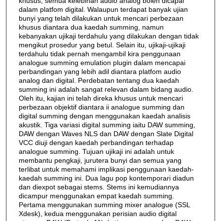
khusus, semua kelebihan audio analog boleh dicapai
dalam platfom digital. Walaupun terdapat banyak ujian
bunyi yang telah dilakukan untuk mencari perbezaan
khusus diantara dua kaedah summing, namun
kebanyakan ujikaji terdahulu yang dilakukan dengan tidak
mengikut prosedur yang betul. Selain itu, ujikaji-ujikaji
terdahulu tidak pernah mengambil kira penggunaan
analogue summing emulation plugin dalam mencapai
perbandingan yang lebih adil diantara platfom audio
analog dan digital. Perdebatan tentang dua kaedah
summing ini adalah sangat relevan dalam bidang audio.
Oleh itu, kajian ini telah direka khusus untuk mencari
perbezaan objektif diantara ii analogue summing dan
digital summing dengan menggunakan kaedah analisis
akustik. Tiga variasi digital summing iaitu DAW summing,
DAW dengan Waves NLS dan DAW dengan Slate Digital
VCC diuji dengan kaedah perbandingan terhadap
analogue summing. Tujuan ujikaji ini adalah untuk
membantu pengkaji, jurutera bunyi dan semua yang
terlibat untuk memahami implikasi penggunaan kaedah-
kaedah summing ini. Dua lagu pop kontemporari diadun
dan diexpot sebagai stems. Stems ini kemudiannya
dicampur menggunakan empat kaedah summing.
Pertama menggunakan summing mixer analogue (SSL
Xdesk), kedua menggunakan perisian audio digital