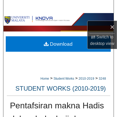
Search
Browse Collections
×
My Account
Switch to
Download
desktop
view
About
Digital Commons Network™
>
>
>
Home
Student Works
2010-2019
3248
STUDENT WORKS (2010-2019)
Pentafsiran makna Hadis