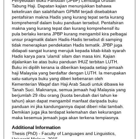
Penyediaan Buku Panduan (JPBP) Lembaga Urusan
Tabung Haji. Dapatan kajian menunjukkan bahawa
kekeliruan dan salahfaham GPMM terjadi disebabkan
pentafsiran makna Hadis yang kurang tepat serta kurang
komprehensif dalam buku panduan tersebut. Pentafsiran
makna yang kurang tepat dan kurang komprehensif itu
pula berlaku kerana JPBP kurang mengambil kira pelbagai
unsur pragmatik dalam Hadis-Hadis tersebut di samping
tidak menerapkan pendekatan Hadis tematik. JPBP juga
didapati sangat kurang merujuk kepada kitab-kitab syarah
Hadis karya para ‘ulamā' silam dan masa kini. Kajian
dijalankan ke atas buku panduan IHUZ terbitan LUTH.
Buku ini dipilih kerana ia diberikan kepada setiap jemaah
haji Malaysia yang berdaftar dengan LUTH. Ia merupakan
satu-satunya buku yang diberi kebenaran oleh
Kementerian Waqaf dan Haji Arab Saudi untuk dibawa ke
Tanah Suci. Maknanya, semua jemaah haji Malaysia yang
berjumlah 29 ribu orang (kuota berubah dari tahun ke
tahun) akan dapat mengambil manfaat daripada buku
panduan ini jika kandungannya dapat diberi nilai tambah.
Demikian juga jika terdapat kelemahan dan kekurangan
maka kesemua jemaah juga akan terkena tempiasnya.
Additional Information
Thesis (PhD) - Faculty of Languages and Linguistics,