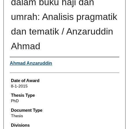
dalam buku haji dan
umrah: Analisis pragmatik
dan tematik / Anzaruddin
Ahmad
Author
Ahmad Anzaruddin
Date of Award
8-1-2015
Thesis Type
PhD
Document Type
Thesis
Divisions