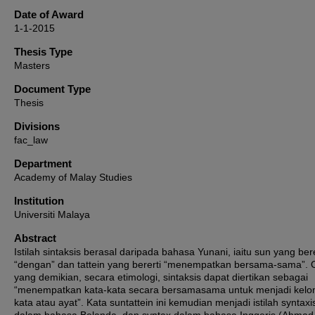
Date of Award
1-1-2015
Thesis Type
Masters
Document Type
Thesis
Divisions
fac_law
Department
Academy of Malay Studies
Institution
Universiti Malaya
Abstract
Istilah sintaksis berasal daripada bahasa Yunani, iaitu sun yang bere
“dengan” dan tattein yang bererti “menempatkan bersama-sama”. 
yang demikian, secara etimologi, sintaksis dapat diertikan sebagai
“menempatkan kata-kata secara bersamasama untuk menjadi kel
kata atau ayat”. Kata suntattein ini kemudian menjadi istilah syntaxi