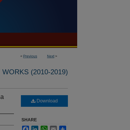
<
Previous
Next
>
WORKS (2010-2019)
sa
Download
SHARE
Facebook
LinkedIn
WhatsApp
Email
Share