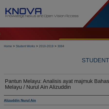
t
>
>
>
Home
Student Works
2010-2019
3084
STUDENT 
Pantun Melayu: Analisis ayat majmuk Baha
Melayu / Nurul Ain Alizuddin
Author
Alizuddin Nurul Ain