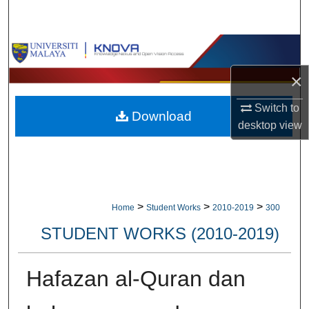
Search
Browse Collections
×
My Account
Switch to
Download
About
desktop
view
Digital Commons Network™
>
>
>
Home
Student Works
2010-2019
300
STUDENT WORKS (2010-2019)
Hafazan al-Quran dan