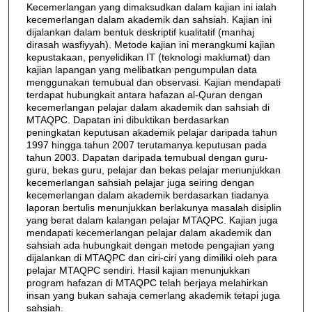
Kecemerlangan yang dimaksudkan dalam kajian ini ialah
kecemerlangan dalam akademik dan sahsiah. Kajian ini
dijalankan dalam bentuk deskriptif kualitatif (manhaj
dirasah wasfiyyah). Metode kajian ini merangkumi kajian
kepustakaan, penyelidikan IT (teknologi maklumat) dan
kajian lapangan yang melibatkan pengumpulan data
menggunakan temubual dan observasi. Kajian mendapati
terdapat hubungkait antara hafazan al-Quran dengan
kecemerlangan pelajar dalam akademik dan sahsiah di
MTAQPC. Dapatan ini dibuktikan berdasarkan
peningkatan keputusan akademik pelajar daripada tahun
1997 hingga tahun 2007 terutamanya keputusan pada
tahun 2003. Dapatan daripada temubual dengan guru-
guru, bekas guru, pelajar dan bekas pelajar menunjukkan
kecemerlangan sahsiah pelajar juga seiring dengan
kecemerlangan dalam akademik berdasarkan tiadanya
laporan bertulis menunjukkan berlakunya masalah disiplin
yang berat dalam kalangan pelajar MTAQPC. Kajian juga
mendapati kecemerlangan pelajar dalam akademik dan
sahsiah ada hubungkait dengan metode pengajian yang
dijalankan di MTAQPC dan ciri-ciri yang dimiliki oleh para
pelajar MTAQPC sendiri. Hasil kajian menunjukkan
program hafazan di MTAQPC telah berjaya melahirkan
insan yang bukan sahaja cemerlang akademik tetapi juga
sahsiah.