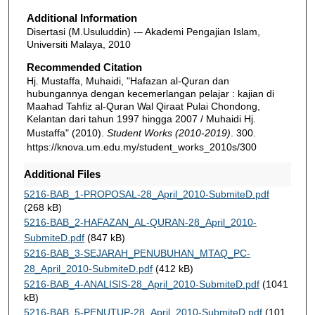
Additional Information
Disertasi (M.Usuluddin) -– Akademi Pengajian Islam,
Universiti Malaya, 2010
Recommended Citation
Hj. Mustaffa, Muhaidi, "Hafazan al-Quran dan
hubungannya dengan kecemerlangan pelajar : kajian di
Maahad Tahfiz al-Quran Wal Qiraat Pulai Chondong,
Kelantan dari tahun 1997 hingga 2007 / Muhaidi Hj.
Mustaffa" (2010).
Student Works (2010-2019)
. 300.
https://knova.um.edu.my/student_works_2010s/300
Additional Files
5216-BAB_1-PROPOSAL-28_April_2010-SubmiteD.pdf
(268 kB)
5216-BAB_2-HAFAZAN_AL-QURAN-28_April_2010-
SubmiteD.pdf
(847 kB)
5216-BAB_3-SEJARAH_PENUBUHAN_MTAQ_PC-
28_April_2010-SubmiteD.pdf
(412 kB)
5216-BAB_4-ANALISIS-28_April_2010-SubmiteD.pdf
(1041
kB)
5216-BAB_5-PENUTUP-28_April_2010-SubmiteD.pdf
(101