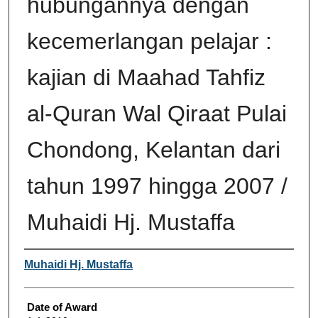
hubungannya dengan
kecemerlangan pelajar :
kajian di Maahad Tahfiz
al-Quran Wal Qiraat Pulai
Chondong, Kelantan dari
tahun 1997 hingga 2007 /
Muhaidi Hj. Mustaffa
Author
Muhaidi Hj. Mustaffa
Date of Award