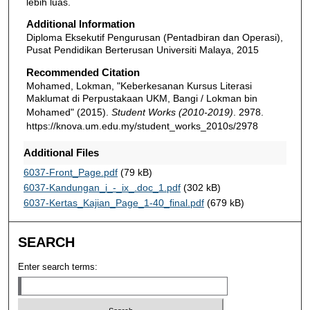
lebih luas.
Additional Information
Diploma Eksekutif Pengurusan (Pentadbiran dan Operasi),
Pusat Pendidikan Berterusan Universiti Malaya, 2015
Recommended Citation
Mohamed, Lokman, "Keberkesanan Kursus Literasi
Maklumat di Perpustakaan UKM, Bangi / Lokman bin
Mohamed" (2015).
Student Works (2010-2019)
. 2978.
https://knova.um.edu.my/student_works_2010s/2978
Additional Files
6037-Front_Page.pdf
(79 kB)
6037-Kandungan_i_-_ix_.doc_1.pdf
(302 kB)
6037-Kertas_Kajian_Page_1-40_final.pdf
(679 kB)
SEARCH
Enter search terms: