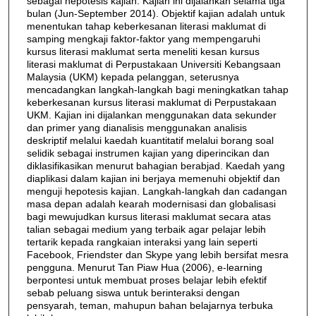
sebagai hepotesis kajian. Kajian ini dijalankan selama tiga
bulan (Jun-September 2014). Objektif kajian adalah untuk
menentukan tahap keberkesanan literasi maklumat di
samping mengkaji faktor-faktor yang mempengaruhi
kursus literasi maklumat serta meneliti kesan kursus
literasi maklumat di Perpustakaan Universiti Kebangsaan
Malaysia (UKM) kepada pelanggan, seterusnya
mencadangkan langkah-langkah bagi meningkatkan tahap
keberkesanan kursus literasi maklumat di Perpustakaan
UKM. Kajian ini dijalankan menggunakan data sekunder
dan primer yang dianalisis menggunakan analisis
deskriptif melalui kaedah kuantitatif melalui borang soal
selidik sebagai instrumen kajian yang diperincikan dan
diklasifikasikan menurut bahagian berabjad. Kaedah yang
diaplikasi dalam kajian ini berjaya memenuhi objektif dan
menguji hepotesis kajian. Langkah-langkah dan cadangan
masa depan adalah kearah modernisasi dan globalisasi
bagi mewujudkan kursus literasi maklumat secara atas
talian sebagai medium yang terbaik agar pelajar lebih
tertarik kepada rangkaian interaksi yang lain seperti
Facebook, Friendster dan Skype yang lebih bersifat mesra
pengguna. Menurut Tan Piaw Hua (2006), e-learning
berpontesi untuk membuat proses belajar lebih efektif
sebab peluang siswa untuk berinteraksi dengan
pensyarah, teman, mahupun bahan belajarnya terbuka