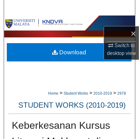
Search
Browse Collections
×
My Account
Switch to
Download
About
desktop
view
Digital Commons Network™
>
>
>
Home
Student Works
2010-2019
2978
STUDENT WORKS (2010-2019)
Keberkesanan Kursus