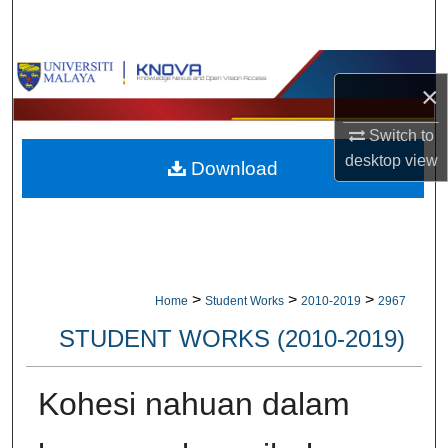
Search
Browse Collections
×
My Account
Switch to
desktop
view
Download
About
Digital Commons Network™
>
>
>
Home
Student Works
2010-2019
2967
STUDENT WORKS (2010-2019)
Kohesi nahuan dalam