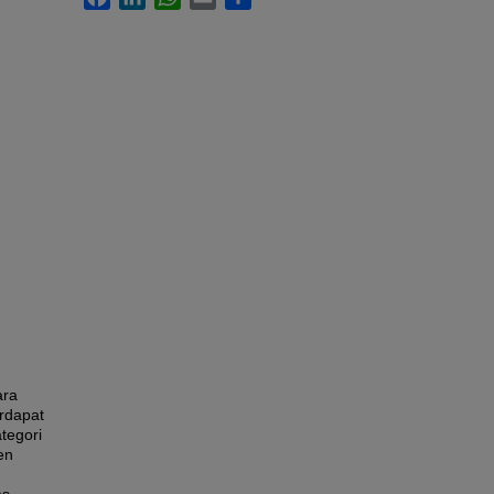
ara
rdapat
tegori
en