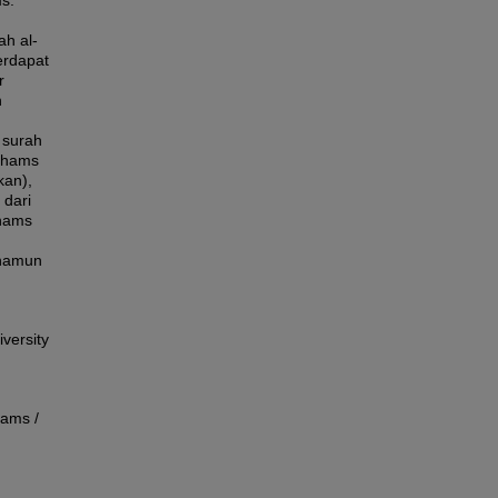
s.
ah al-
erdapat
r
h
 surah
-Shams
kan),
dari
Shams
 namun
versity
hams /