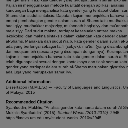
menganalisis i‘ra:b kata gender yang terdapat dalam surah al-Sham
Kajian ini menggunakan metode kualitatif dengan aplikasi analisis
kandungan bagi menganalisa kata gender yang terdapat dalam sur
Shams dari sudut sintaksis. Dapatan kajian menunjukkan bahawa t
empat pembahagian gender dalam surah al-Shams iaitu mudhakka
haqi:qiyy, mudhakkar maja:ziyy, mu’annath haqi:qiyy dan mu’annat
maja:ziyy. Dari sudut makna, terdapat kesesuaian antara makna
leksikologi dan makna sintaksis dalam kalangan kata gender dalam
al-Shams. Manakala dari sudut i‘ra:b, kata gender dalam surah al
ada yang berfungsi sebagai fa:‘il (subjek), ma‘tu:f (yang disambung
dan muqsam bih (sesuatu yang disumpah dengannya). Kesimpulan 
kajian ini menunjukkan bahawa kata-kata gender dalam surah al-
telah digunapakai sesuai dengan konteksnya dan tidak semua kata
gender yang terdapat dalam surah al-Shams merupakan qiya:siyy
ada juga yang merupakan sama:’iyy.
Additional Information
Dissertation (M.M.L.S.) -– Faculty of Languages and Linguistics, Uni
of Malaya, 2015
Recommended Citation
Syarifuddin, Mukhlis, "Analisis gender kata nama dalam surah Al-S
Mukhlis Syarifuddin" (2015).
Student Works (2010-2019)
. 2945.
https://knova.um.edu.my/student_works_2010s/2945