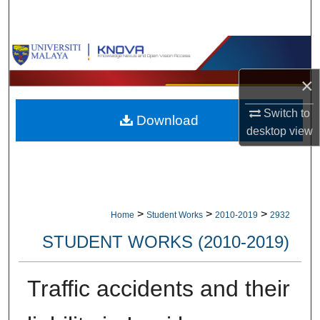
Search
Browse Collections
×
My Account
Switch to
Download
About
desktop
view
Digital Commons Network™
>
>
>
Home
Student Works
2010-2019
2932
STUDENT WORKS (2010-2019)
Traffic accidents and their