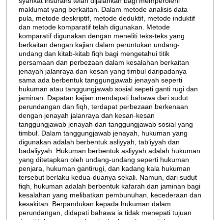
syarikat insurans telah dijalankan bagi memperolehi
maklumat yang berkaitan. Dalam metode analisis data
pula, metode deskriptif, metode deduktif, metode induktif
dan metode komparatif telah digunakan. Metode
komparatif digunakan dengan meneliti teks-teks yang
berkaitan dengan kajian dalam peruntukan undang-
undang dan kitab-kitab fiqh bagi mengetahui titik
persamaan dan perbezaan dalam kesalahan berkaitan
jenayah jalanraya dan kesan yang timbul daripadanya
sama ada berbentuk tanggungjawab jenayah seperti
hukuman atau tanggungjawab sosial sepeti ganti rugi dan
jaminan. Dapatan kajian mendapati bahawa dari sudut
perundangan dan fiqh, terdapat perbezaan berkenaan
dengan jenayah jalanraya dan kesan-kesan
tanggungjawab jenayah dan tanggungjawab sosial yang
timbul. Dalam tanggungjawab jenayah, hukuman yang
digunakan adalah berbentuk asliyyah, tab‘iyyah dan
badaliyyah. Hukuman berbentuk asliyyah adalah hukuman
yang ditetapkan oleh undang-undang seperti hukuman
penjara, hukuman gantirugi, dan kadang kala hukuman
tersebut berlaku kedua-duanya sekali. Namun, dari sudut
fiqh, hukuman adalah berbentuk kafarah dan jaminan bagi
kesalahan yang melibatkan pembunuhan, kecederaan dan
kesakitan. Berpandukan kepada hukuman dalam
perundangan, didapati bahawa ia tidak menepati tujuan