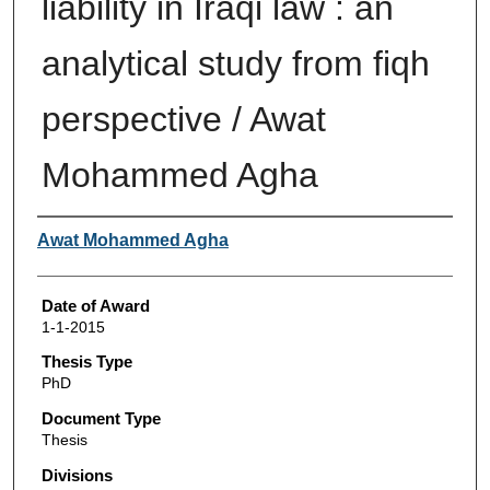
liability in Iraqi law : an
analytical study from fiqh
perspective / Awat
Mohammed Agha
Author
Awat Mohammed Agha
Date of Award
1-1-2015
Thesis Type
PhD
Document Type
Thesis
Divisions