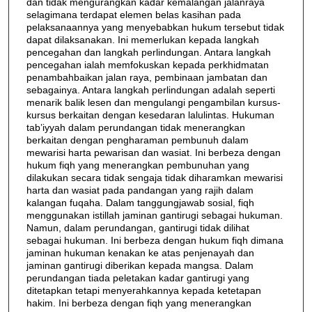
dan tidak mengurangkan kadar kemalangan jalanraya
selagimana terdapat elemen belas kasihan pada
pelaksanaannya yang menyebabkan hukum tersebut tidak
dapat dilaksanakan. Ini memerlukan kepada langkah
pencegahan dan langkah perlindungan. Antara langkah
pencegahan ialah memfokuskan kepada perkhidmatan
penambahbaikan jalan raya, pembinaan jambatan dan
sebagainya. Antara langkah perlindungan adalah seperti
menarik balik lesen dan mengulangi pengambilan kursus-
kursus berkaitan dengan kesedaran lalulintas. Hukuman
tab’iyyah dalam perundangan tidak menerangkan
berkaitan dengan pengharaman pembunuh dalam
mewarisi harta pewarisan dan wasiat. Ini berbeza dengan
hukum fiqh yang menerangkan pembunuhan yang
dilakukan secara tidak sengaja tidak diharamkan mewarisi
harta dan wasiat pada pandangan yang rajih dalam
kalangan fuqaha. Dalam tanggungjawab sosial, fiqh
menggunakan istillah jaminan gantirugi sebagai hukuman.
Namun, dalam perundangan, gantirugi tidak dilihat
sebagai hukuman. Ini berbeza dengan hukum fiqh dimana
jaminan hukuman kenakan ke atas penjenayah dan
jaminan gantirugi diberikan kepada mangsa. Dalam
perundangan tiada peletakan kadar gantirugi yang
ditetapkan tetapi menyerahkannya kepada ketetapan
hakim. Ini berbeza dengan fiqh yang menerangkan