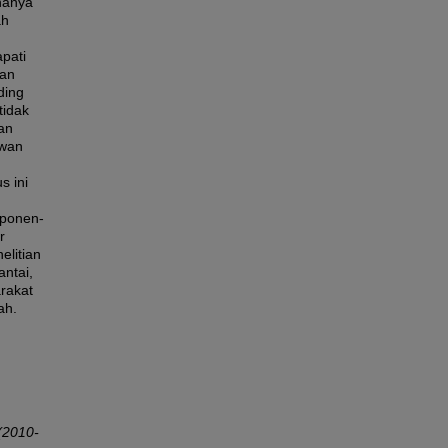
 hanya
ah
pati
an
ding
tidak
an
ewan
s ini
mponen-
r
elitian
ntai,
arakat
ah.
.
(2010-