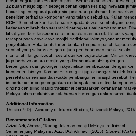
masjid bagi kajian kes dikenal pasti. Berdasarkan kriteria tersebut,
12 buah masjid dipilih sebagai bahan kajian kes bagi mewakili juml
besar bagi mengenal pasti jenis-jenis ruang dalaman berdasarkan
penelitian terhadap komponen yang telah disebutkan. Kajian menda
RDMTS memberikan keutamaan kepada dewan sembahyang deng
ketiadaan mihrab dan serambi diperingkat awal pembangunan. Din
kiblat yang berukir sederhana merupakan antara sifat khusus yang 
terdapat pada gaya-gaya masjid tradisional lainnya yang memerluk
penyelidikan. Reka bentuk memberikan tumpuan penuh kepada d
sembahyang selaras dengan tujuan pembangunan masjid selain
memenuhi fungsi ibadah, sosial dan kemasyarakatan. Ciri-ciri khusu
juga berbeza antara masjid yang dibangunkan oleh golongan
berpengaruh dan golongan rakyat jelata membezakan dengan ko
komponen lainnya. Komponen ruang ini juga dipengaruhi oleh fakto
persekitaran semasa dan waktu pembangunan masjid tersebut. Pen
ini bertujuan mengenengahkan ciri tampak pada setiap komponen la
dinding dan siling masjid tradisional berdasarkan kefahaman masy
Melayu-Islam melahirkan kefahaman keruangan dalam rumah ibad
Additional Information
Thesis (PhD) - Academy of Islamic Studies, Universiti Malaya, 2015
Recommended Citation
Azizul Azli, Ahmad, "Ruang dalaman masjid Melayu tradisional
Semenanjung Malaysia / Azizul Azli Ahmad" (2015).
Student Works 