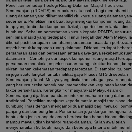
dalaman telah lama berkembang di Malaysia sejak merdeka lagi.
Penelitian terhadap Tipologi Ruang-Dalaman Masjid Tradisional
Semenanjung (RDMTS) merupakan satu usaha bagi memahami tipo
ruang dalaman yang dilihat memiliki ciri khusus ruang dalaman yan
sederhana. Penelitian ini dibuat bagi mengkaji komponen ruang d
tetap yang terdiri dari komponen fizikal, seperti elemen lantai, dind
bumbung. Sebelum pemerhatian khusus kepada RDMTS, unsur-un
seni bina masjid yang terdapat di Timur Tengah dan Alam Melayu l
dikenal pasti bertujuan memahami persamaan asas dan perbezaan
aspek bentuk komponen ruang-dalaman. Didapati terdapat bebera
persamaan asas dan perbezaan antara gaya-gaya rekabentuk rua
dalaman ini. Contohnya dari aspek komponen ruang masjid terdapa
persamaan manakala, aspek susunan ruang, struktur binaan, kompl
ukiran, bahan kekemasan terdapat perbezaan. Di samping itu, pemi
ini juga suatu langkah untuk melihat gaya khusus MTS di sebelah
Semenanjung Tanah Melayu yang disifatkan sebagai gaya ruang d
yang berunsur reka bentuk bagi mementingkan kegunaan kesan da
faktor persekitaran. Kerangka fikir masyarakat Melayu-Islam di
Semenanjung dijadikan panduan untuk memahami ruang dalaman 
tradisional. Penelitian menjurus kepada masjid-masjid tradisional dar
bumbung limas dengan mengambil dua masjid bagi mewakili bumb
panjang dan bumbung lima. Pemerhatian juga dengan mengenal pa
bentuk dan jenis ruang dalaman berdasarkan bahan binaan dindin
mampu mewujudkan karektor ruang-dalaman. Kajian awal telah
menyenaraikan 56 buah masjid dan beberapa kriteria untuk memili