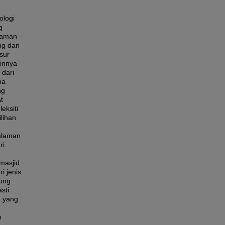
logi
g
alaman
ing dan
sur
ainnya
 dari
pa
ng
t
eksiti
lihan
alaman
ri
masjid
i jenis
ung
sti
g yang
h