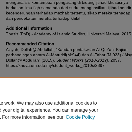
menganalisis kemampuan pengarang di bidang ijtihad khususnya
berkaitan ilmu fiqh sama ada dari sudut menghasilkan ijtihad sendiri
kecenderungan terhadap mazhab tertentu, sikap mereka terhadap 
dan pendekatan mereka terhadap khilaf.
Additional Information
Thesis (PhD) - Academy of Islamic Studies, Universiti Malaya, 2015
Recommended Citation
Aisyah, Dollah@ Abdullah, "Kaedah pentakwilan Al-Qur'an: Kajian
perbandingan antara Al-Maturidi(M:944) dan Al-Tabari(M:923) / Ais
Dollah@ Abdullah" (2015).
Student Works (2010-2019)
. 2897.
https://knova.um.edu.my/student_works_2010s/2897
Home
|
About
|
FAQ
|
My Account
|
Accessibility Statement
te work. We may also use additional cookies to
Privacy
Copyright
d your digital experience. You can manage your
. For more information, see our
Cookie Policy