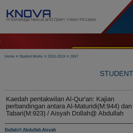
t
>
>
>
Home
Student Works
2010-2019
2897
STUDENT 
Kaedah pentakwilan Al-Qur'an: Kajian
perbandingan antara Al-Maturidi(M:944) dan 
Tabari(M:923) / Aisyah Dollah@ Abdullah
Author
Dollah@ Abdullah Aisyah