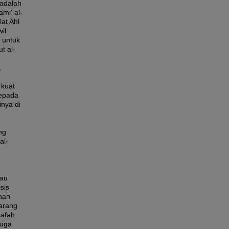
 adalah
mi‘ al-
lat Ahl
il
i untuk
t al-
,
 kuat
kepada
nya di
ng
al-
tau
sis
ihan
arang
safah
juga