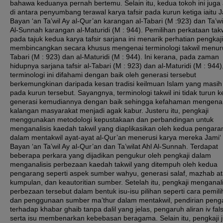
bahawa keduanya pernah bertemu. Selain itu, kedua tokoh ini juga
di antara penyumbang terawal karya tafsir pada kurun ketiga iaitu Ja
Bayan ‘an Ta’wil Ay al-Qur’an karangan al-Tabari (M :923) dan Ta’wi
Al-Sunnah karangan al-Maturidi (M : 944). Pemilihan perkataan takw
pada tajuk kedua karya tafsir sarjana ini menarik perhatian pengkaj
membincangkan secara khusus mengenai terminologi takwil menuru
Tabari (M : 923) dan al-Maturidi (M : 944). Ini kerana, pada zaman
hidupnya sarjana tafsir al-Tabari (M : 923) dan al-Maturidi (M : 944)
terminologi ini difahami dengan baik oleh generasi tersebut
berkemungkinan daripada kesan tradisi keilmuan Islam yang masih
pada kurun tersebut. Sayangnya, terminologi takwil ini tidak turun 
generasi kemudiannya dengan baik sehingga kefahaman mengenai
kalangan masyarakat menjadi agak kabur. Justeru itu, pengkaji
menggunakan metodologi kepustakaan dan perbandingan untuk
menganalisis kaedah takwil yang diaplikasikan oleh kedua pengara
dalam mentakwil ayat-ayat al-Qur’an menerusi karya mereka Jami‘ 
Bayan ‘an Ta’wil Ay al-Qur’an dan Ta’wilat Ahl Al-Sunnah. Terdapat
beberapa perkara yang dijadikan pengukur oleh pengkaji dalam
menganalisis perbezaan kaedah takwil yang ditempuh oleh kedua
pengarang seperti aspek sumber wahyu, generasi salaf, mazhab a
kumpulan, dan keautoritian sumber. Setelah itu, pengkaji menganali
perbezaan tersebut dalam bentuk isu-isu pilihan seperti cara pemil
dan penggunaan sumber ma’thur dalam mentakwil, pendirian peng
terhadap khabar ghaib tanpa dalil yang jelas, pengaruh aliran iv fal
serta isu membenarkan kebebasan beragama. Selain itu, pengkaji 