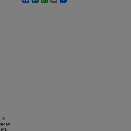
 di
 Medan
 M).