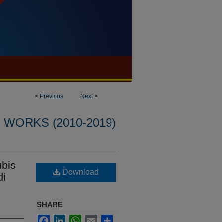
<
Previous
Next
>
WORKS (2010-2019)
bis
Download
di
SHARE
Facebook
LinkedIn
WhatsApp
Email
Share