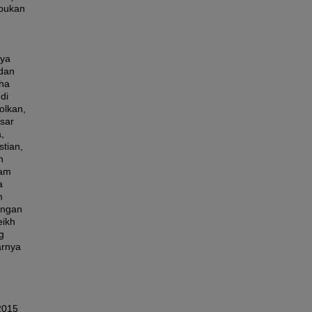
mpukan
nya
edan
aha
di
olkan,
sar
,
tian,
n
lam
a
m
angan
eikh
g
arnya
 2015