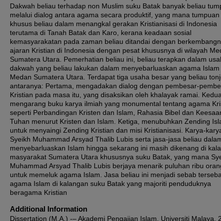
Dakwah beliau terhadap non Muslim suku Batak banyak beliau tu
melalui dialog antara agama secara produktif, yang mana tumpuan
khusus beliau dalam menangkal gerakan Kristianisasi di Indonesia
terutama di Tanah Batak dan Karo, kerana keadaan sosial
kemasyarakatan pada zaman beliau ditandai dengan berkembang
ajaran Kristian di Indonesia dengan pesat khususnya di wilayah M
Sumatera Utara. Pemerhatian beliau ini, beliau terapkan dalam us
dakwah yang beliau lakukan dalam menyebarluaskan agama Islam 
Medan Sumatera Utara. Terdapat tiga usaha besar yang beliau tonj
antaranya: Pertama, mengadakan dialog dengan pembesar-pembe
Kristian pada masa itu, yang disaksikan oleh khalayak ramai. Kedua
mengarang buku karya ilmiah yang monumental tentang agama Kris
seperti Perbandingan Kristen dan Islam, Rahasia Bibel dan Keesaa
Tuhan menurut Kristen dan Islam. Ketiga, menubuhkan Zending Is
untuk menyaingi Zending Kristian dan misi Kristianisasi. Karya-kary
Syeikh Muhammad Arsyad Thalib Lubis serta jasa-jasa beliau dala
menyebarluaskan Islam hingga sekarang ini masih dikenang di kal
masyarakat Sumatera Utara khususnya suku Batak, yang mana Sy
Muhammad Arsyad Thalib Lubis berjaya menarik puluhan ribu oran
untuk memeluk agama Islam. Jasa beliau ini menjadi sebab terseb
agama Islam di kalangan suku Batak yang majoriti penduduknya
beragama Kristian
Additional Information
Dissertation (M.A.) -– Akademi Pengajian Islam, Universiti Malaya,