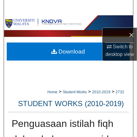
Search
Browse Collections
×
My Account
Switch to
Download
About
desktop
view
Digital Commons Network™
>
>
>
Home
Student Works
2010-2019
2732
STUDENT WORKS (2010-2019)
Penguasaan istilah fiqh