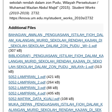
sekolah rendah dalam zon Pudu, Wilayah Persekutuan /
Muhamad Mazlan Abdul Majid" (2015).
Student Works
(2010-2019)
. 2732.
https://knova.um.edu.my/student_works_2010s/2732
Additional Files
BAHAGIAN_AWALAN,_PENGUASAAN_ISTILAH_FIQH_DAL
AM_KALANGAN_MURID_SEKOLAH_RENDAH_KAJIAN_DI
_SEKOLAH-SEKOLAH_DALAM_ZON_PUDU,_WI~1.pdf
(307 kB)
BIBLIOGRAFI,_PENGUASAAN_ISTILAH_FIQH_DALAM_KA
LANGAN_MURID_SEKOLAH_RENDAH_KAJIAN_DI_SEKO
LAH-SEKOLAH_DALAM_ZON_PUDU,_WILAYA~1.pdf
(313
kB)
5052-LAMPIRAN_1.pdf
(421 kB)
5052-LAMPIRAN_2.pdf
(264 kB)
5052-LAMPIRAN_3.pdf
(88 kB)
5052-LAMPIRAN_4.pdf
(405 kB)
5052-MATRIK_DATA_KUALI.pdf
(108 kB)
MUKA_DEPAN,_PENGUASAAN_ISTILAH_FIQH_DALAM_K
ALANGAN_MURID_SEKOLAH_RENDAH_KAJIAN_DI_SEK