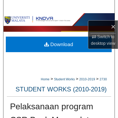
Search
Browse Collections
×
My Account
Switch to
desktop
view
Download
About
Digital Commons Network™
>
>
>
Home
Student Works
2010-2019
2730
STUDENT WORKS (2010-2019)
Pelaksanaan program