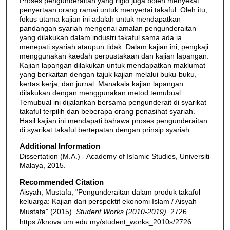
Proses pengunderaitan yang rigid juga boleh menyekat
penyertaan orang ramai untuk menyertai takaful. Oleh itu,
fokus utama kajian ini adalah untuk mendapatkan
pandangan syariah mengenai amalan pengunderaitan
yang dilakukan dalam industri takaful sama ada ia
menepati syariah ataupun tidak. Dalam kajian ini, pengkaji
menggunakan kaedah perpustakaan dan kajian lapangan.
Kajian lapangan dilakukan untuk mendapatkan maklumat
yang berkaitan dengan tajuk kajian melalui buku-buku,
kertas kerja, dan jurnal. Manakala kajian lapangan
dilakukan dengan menggunakan metod temubual.
Temubual ini dijalankan bersama pengunderait di syarikat
takaful terpilih dan beberapa orang penasihat syariah.
Hasil kajian ini mendapati bahawa proses pengunderaitan
di syarikat takaful bertepatan dengan prinsip syariah.
Additional Information
Dissertation (M.A.) - Academy of Islamic Studies, Universiti
Malaya, 2015.
Recommended Citation
Aisyah, Mustafa, "Pengunderaitan dalam produk takaful
keluarga: Kajian dari perspektif ekonomi Islam / Aisyah
Mustafa" (2015).
Student Works (2010-2019)
. 2726.
https://knova.um.edu.my/student_works_2010s/2726