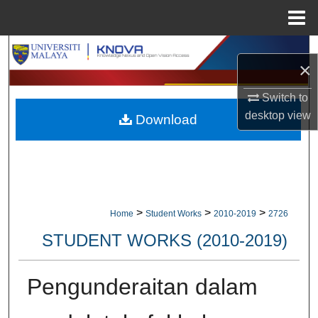
Menu
Home
Search
×
Browse Collections
Switch to
desktop
view
Download
My Account
About
Digital Commons Network™
>
>
>
Home
Student Works
2010-2019
2726
STUDENT WORKS (2010-2019)
Pengunderaitan dalam