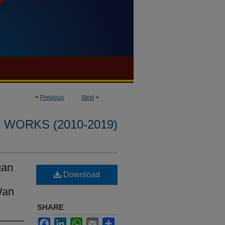
<
Previous
Next
>
WORKS (2010-2019)
gan
Download
Wan
SHARE
Facebook
LinkedIn
WhatsApp
Email
Share