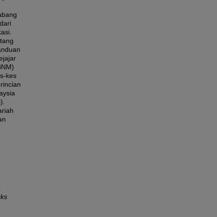
abang
dari
asi.
ntang
panduan
ejajar
(BNM)
s-kes
rincian
aysia
).
ariah
an
a
rks