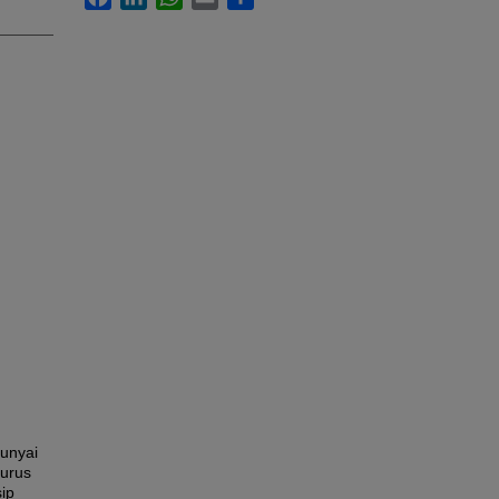
unyai
 urus
sip