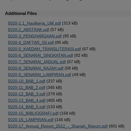
Additional Files
5020-1.1_Hasilkerja_UM.pdf
(313 kB)
5020-2_ABSTRAK.pdf
(57 kB)
5020-3_PENGHARGAAN.pdf
(95 kB)
5020-4_DAFTAR_ISI.pdf
(85 kB)
5020-5_KAEDAH_TRANSLITERASI.pdf
(67 kB)
5020-6_SENARAI_SINGKATAN.pdf
(82 kB)
5020-7_SENARAI_JADUAL.pdf
(57 kB)
5020-8_SENARAI_RAJAH.pdf
(58 kB)
5020-9_SENARAI_LAMPIRAN.pdf
(49 kB)
5020-10_BAB_1.pdf
(237 kB)
5020-11_BAB_2.pdf
(345 kB)
5020-12_BAB_3.pdf
(279 kB)
5020-13_BAB_4.pdf
(405 kB)
5020-14_BAB_5.pdf
(133 kB)
5020-15_BIBLIOGRAFI.pdf
(168 kB)
5020-16_LAMPIRAN.pdf
(145 kB)
5020-17_Annual_Report_2012_-_Shariah_Report.pdf
(601 kB)