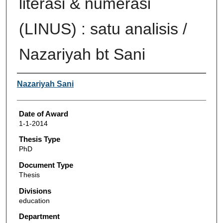
literasi & numerasi
(LINUS) : satu analisis /
Nazariyah bt Sani
Author
Nazariyah Sani
Date of Award
1-1-2014
Thesis Type
PhD
Document Type
Thesis
Divisions
education
Department