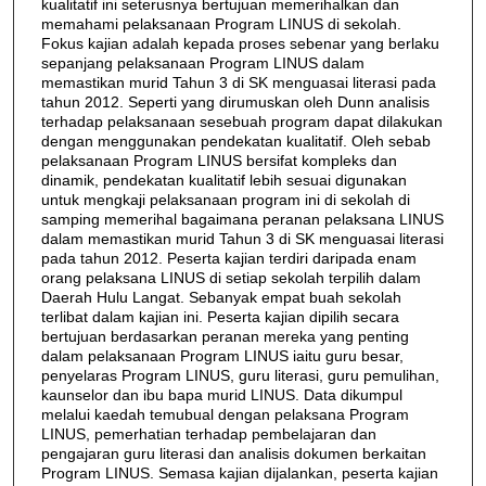
kualitatif ini seterusnya bertujuan memerihalkan dan
memahami pelaksanaan Program LINUS di sekolah.
Fokus kajian adalah kepada proses sebenar yang berlaku
sepanjang pelaksanaan Program LINUS dalam
memastikan murid Tahun 3 di SK menguasai literasi pada
tahun 2012. Seperti yang dirumuskan oleh Dunn analisis
terhadap pelaksanaan sesebuah program dapat dilakukan
dengan menggunakan pendekatan kualitatif. Oleh sebab
pelaksanaan Program LINUS bersifat kompleks dan
dinamik, pendekatan kualitatif lebih sesuai digunakan
untuk mengkaji pelaksanaan program ini di sekolah di
samping memerihal bagaimana peranan pelaksana LINUS
dalam memastikan murid Tahun 3 di SK menguasai literasi
pada tahun 2012. Peserta kajian terdiri daripada enam
orang pelaksana LINUS di setiap sekolah terpilih dalam
Daerah Hulu Langat. Sebanyak empat buah sekolah
terlibat dalam kajian ini. Peserta kajian dipilih secara
bertujuan berdasarkan peranan mereka yang penting
dalam pelaksanaan Program LINUS iaitu guru besar,
penyelaras Program LINUS, guru literasi, guru pemulihan,
kaunselor dan ibu bapa murid LINUS. Data dikumpul
melalui kaedah temubual dengan pelaksana Program
LINUS, pemerhatian terhadap pembelajaran dan
pengajaran guru literasi dan analisis dokumen berkaitan
Program LINUS. Semasa kajian dijalankan, peserta kajian