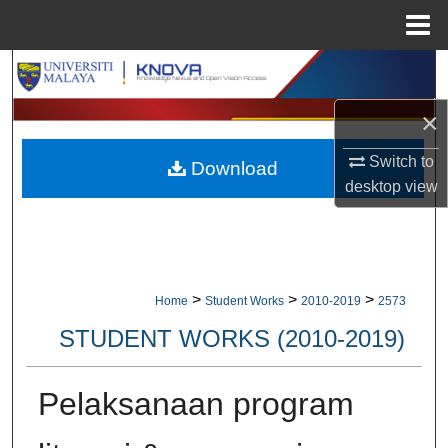
Menu
Home
Search
×
Browse Collections
Switch to
Download
My Account
desktop
view
About
Digital Commons Network™
>
>
>
Home
Student Works
2010-2019
2573
STUDENT WORKS (2010-2019)
Pelaksanaan program