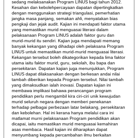
sedang melaksanakan Program LINUS bagi tahun 2012.
Kesahan dan kebolehpercayaan dapatan dipertingkatkan
dengan menggunakan strategi triangulasi, pemerhatian
jangka masa panjang, semakan ahli, menyatakan bias
pengkaji dan jejak audit. Kajian ini mendapati faktor utama
yang memastikan murid menguasai literasi dalam
pelaksanaan Program LINUS adalah faktor guru dan
murid-murid itu sendiri. Kajian juga mendapati memang
banyak kekangan yang dihadapi oleh pelaksana Program
LINUS untuk memastikan murid-murid menguasai literasi.
Kekangan tersebut boleh dikategorikan kepada lima faktor
utama iaitu faktor murid, guru, sekolah, ibu bapa dan
persekitaran. Dapatan kajian juga menunjukkan, Program
LINUS dapat dilaksanakan dengan berkesan andai nilai
tambah diberikan kepada Program tersebut. Nilai tambah
yang dimaksudkan ialah inovasi. Dapatan kajian ini
membawa implikasi bahawa perancangan program
pendidikan perlu mengambil kira ciri-ciri unik kewujudan
murid seluruh negara dengan memberi penekanan
terhadap pelbagai perbezaan latar belakang, persekitaran
dan kebolehan. Hal ini kerana hanya melalui cara ini
matlamat murni pelaksanaan Program pendidikan akan
dicapai, iaitu memastikan murid menguasai kemahiran
asas membaca. Hasil kajian ini diharapkan dapat
menyumbang kepada percambahan ilmu berkaitan