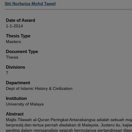
Author
Siti Norfariza Mohd Tawel
Date of Award
1-1-2014
Thesis Type
Masters
Document Type
Thesis
Divisions
7
Department
Dept of Islamic History & Civilization
Institution
University of Malaya
Abstract
Majlis Tilawah al-Quran Peringkat Antarabangsa adalah sebuah maj
berprestij dan tertua pernah diadakan di Malaysia. Justeru itu, kajian
penting dalam menganalisis sejarah bermulanya pertandingan tilaw