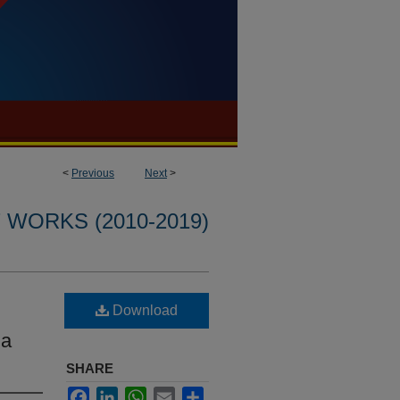
<
Previous
Next
>
WORKS (2010-2019)
Download
za
SHARE
Facebook
LinkedIn
WhatsApp
Email
Share