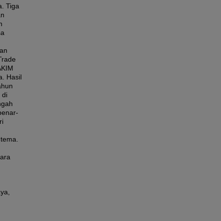
. Tiga
an
n
sa
kan
Trade
AKIM
. Hasil
ahun
 di
engah
benar-
ri
n
 tema.
tara
aya,