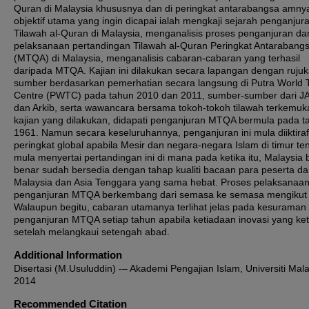
Quran di Malaysia khususnya dan di peringkat antarabangsa amnya
objektif utama yang ingin dicapai ialah mengkaji sejarah penganjur
Tilawah al-Quran di Malaysia, menganalisis proses penganjuran da
pelaksanaan pertandingan Tilawah al-Quran Peringkat Antarabang
(MTQA) di Malaysia, menganalisis cabaran-cabaran yang terhasil
daripada MTQA. Kajian ini dilakukan secara lapangan dengan ruju
sumber berdasarkan pemerhatian secara langsung di Putra World 
Centre (PWTC) pada tahun 2010 dan 2011, sumber-sumber dari J
dan Arkib, serta wawancara bersama tokoh-tokoh tilawah terkemuka
kajian yang dilakukan, didapati penganjuran MTQA bermula pada t
1961. Namun secara keseluruhannya, penganjuran ini mula diiktiraf
peringkat global apabila Mesir dan negara-negara Islam di timur t
mula menyertai pertandingan ini di mana pada ketika itu, Malaysia 
benar sudah bersedia dengan tahap kualiti bacaan para peserta da
Malaysia dan Asia Tenggara yang sama hebat. Proses pelaksanaa
penganjuran MTQA berkembang dari semasa ke semasa mengikut
Walaupun begitu, cabaran utamanya terlihat jelas pada kesuraman
penganjuran MTQA setiap tahun apabila ketiadaan inovasi yang ke
setelah melangkaui setengah abad.
Additional Information
Disertasi (M.Usuluddin) -– Akademi Pengajian Islam, Universiti Mal
2014
Recommended Citation