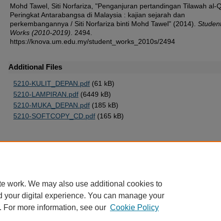
Mohd Tawel, Siti Norfariza, "Penganjuran pertandingan Tilawah al-
Peringkat Antarabangsa di Malaysia : kajian sejarah dan
perkembangannya / Siti Norfariza binti Mohd Tawel" (2014).
Studen
Works (2010-2019)
. 2494.
https://knova.um.edu.my/student_works_2010s/2494
Additional Files
5210-KULIT_DEPAN.pdf
(61 kB)
5210-LAMPIRAN.pdf
(6449 kB)
5210-MUKA_DEPAN.pdf
(185 kB)
5210-SOFTCOPY_CD.pdf
(165 kB)
Home
|
About
|
FAQ
|
My Account
|
Accessibility Statement
te work. We may also use additional cookies to
Privacy
Copyright
d your digital experience. You can manage your
. For more information, see our
Cookie Policy