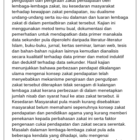
pengutipan dan pengiraan zakat pendapatan oleh
lembaga-lembaga zakat, isu kesedaran masyarakat
terhadap kewajipan zakat pendapatan, isu dualisme
undang-undang serta isu-isu dalaman dan luaran lembaga
zakat di dalam pentadbiran zakat tersebut. Kajian ini
menggunakan metod temu bual, dokumentasi dan
pemerhatian untuk mendapatkan data primer manakala
data sekunder pula diperolehi daripada literatur-literatur
Islam, buku-buku, jurnal, kertas seminar, laman web, tesis
dan bahan-bahan rujukan lainnya kemudian dianalisis
secara kualitatif terhadap data primer dan metod induktif
dan deduktif terhadap data sekunder. Hasil kajian
menunjukkan bahawa perbezaan pendapat dikalangan
ulama mengenai konsep zakat pendapatan telah
menyebabkan mekanisme pengiraan dan pengutipan
zakat tersebut diterapkan tidak seragam di kalangan
lembaga zakat kerana perbezaan di dalam menetapkan
jumlah nisab dan syarat haul ke atas zakat tersebut. iii
Kesedaran Masyarakat pula masih kurang disebabkan
masyarakat belum memahami sepenuhnya konsep zakat
pendapatan dan pendidikan agama yang kurang memberi
penekanan kepada perbahasan zakat ini serta faktor
pengenaan cukai pendapatan dan zakat secara serentak.
Masalah dalaman lembaga-lembaga zakat pula ada
beberapa kendala yang dihadapi, iaitu mengenai