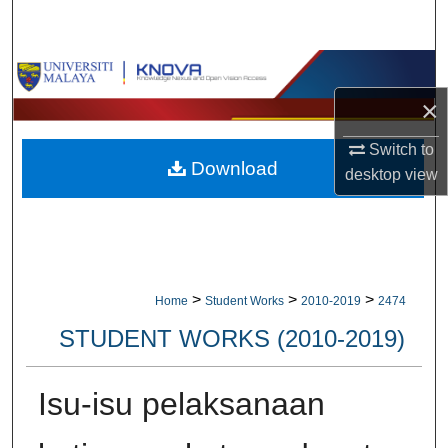
Search
Browse Collections
×
My Account
Switch to
Download
About
desktop
view
Digital Commons Network™
>
>
>
Home
Student Works
2010-2019
2474
STUDENT WORKS (2010-2019)
Isu-isu pelaksanaan