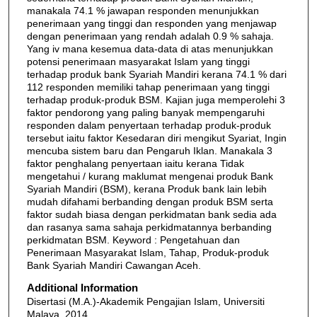
manakala 74.1 % jawapan responden menunjukkan
penerimaan yang tinggi dan responden yang menjawap
dengan penerimaan yang rendah adalah 0.9 % sahaja.
Yang iv mana kesemua data-data di atas menunjukkan
potensi penerimaan masyarakat Islam yang tinggi
terhadap produk bank Syariah Mandiri kerana 74.1 % dari
112 responden memiliki tahap penerimaan yang tinggi
terhadap produk-produk BSM. Kajian juga memperolehi 3
faktor pendorong yang paling banyak mempengaruhi
responden dalam penyertaan terhadap produk-produk
tersebut iaitu faktor Kesedaran diri mengikut Syariat, Ingin
mencuba sistem baru dan Pengaruh Iklan. Manakala 3
faktor penghalang penyertaan iaitu kerana Tidak
mengetahui / kurang maklumat mengenai produk Bank
Syariah Mandiri (BSM), kerana Produk bank lain lebih
mudah difahami berbanding dengan produk BSM serta
faktor sudah biasa dengan perkidmatan bank sedia ada
dan rasanya sama sahaja perkidmatannya berbanding
perkidmatan BSM. Keyword : Pengetahuan dan
Penerimaan Masyarakat Islam, Tahap, Produk-produk
Bank Syariah Mandiri Cawangan Aceh.
Additional Information
Disertasi (M.A.)-Akademik Pengajian Islam, Universiti
Malaya, 2014.