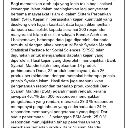
Bagi memastikan arah tuju yang lebih telus bagi institusi
kewangan Islam dalam meningkatkan lagi penyertaan
bersama masyarakat Islam di dalam Sistem Perbankan
Islam (SPI). Kajian ini berasaskan kajian kuantitatif yang
disokong oleh kajian kualitatif, data kajian dikumpulkan
daripada soal selidik kepada seramai 300 responden
masyarakat Islam di sekitar wilayah Bandar Aceh dan
Lhoksemawe, beberapa data juga diperolehi daripada
temubual dengan pihak pengurusi Bank Syariah Mandiri.
Statistical Package for Social Sciences (SPSS) telah
digunakan untuk menganalisis dapatan kajian yang
diperolehi. Hasil kajian yang diperolehi menunjukkan Bank
Syariah Mandiri telah mengeluarkan 14 produk
perhimpunan Dana, 22 produk pembiayaan, dan 26
produk perkhidmatan. dengan memakai beberapa prinsip-
prinsip Syariah Islam. Hasil data juga menunjukkan
pengetahuan responden terhadap produkproduk Bank
Syariah Mandiri (BSM) adalah masih rendah, kerana
jawapan 46.7% dari 300 responden menunjukkan
pengetahuan yang rendah, manakala 29.3 % responden
mempunyai pengetahuan yang sederhana dan 24 %
responden mempunyai pengetahuan yang tinggi. Dari
sudut penerimaan 112 pelanggan BSM Aceh, 25.0 %
responden menunjukkan tahap penerimaan yang
sederhana terhadap produk Bank Syariah Mandiri,