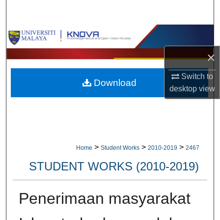
Search
Browse Collections
×
My Account
Switch to
Download
About
desktop
view
Digital Commons Network™
>
>
>
Home
Student Works
2010-2019
2467
STUDENT WORKS (2010-2019)
Penerimaan masyarakat