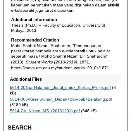
keperluan peruntukan masa yang digunakan dalam aktiviti
e-kolaboratif juga turut dilaporkan.
Additional Information
Thesis (Ph.D.) – Faculty of Education, University of
Malaya, 2013.
Recommended Citation
Mohd Shahril Nizam, Shaharom, "Pembangunan
persekitaran pembelajaran e-kolaboratif untuk pelajar
separuh masa / Mohd Shahril Nizam Bin Shaharom"
(2013).
Student Works (2010-2019)
. 1871.
https://knova.um.edu.my/student_works_2010s/1871
Additional Files
5614-001aa-Halaman_Judul_untuk_Kertas_Projek.pdf
(6
kB)
5614-003-Keseluruhan_Depan+Bab-bab+Belakang.pdf
(5189 kB)
5614-CV_Nizam_MS_(20131201).pdf
(648 kB)
SEARCH