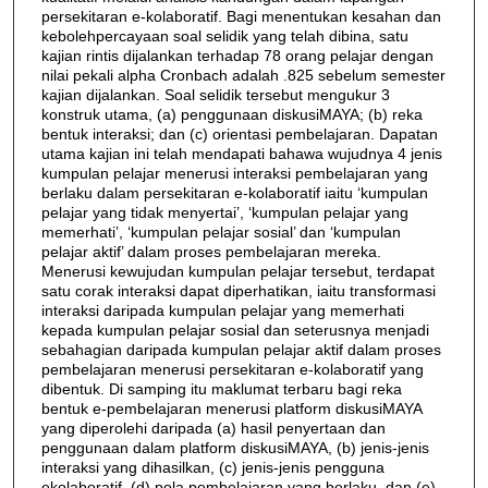
persekitaran e-kolaboratif. Bagi menentukan kesahan dan
kebolehpercayaan soal selidik yang telah dibina, satu
kajian rintis dijalankan terhadap 78 orang pelajar dengan
nilai pekali alpha Cronbach adalah .825 sebelum semester
kajian dijalankan. Soal selidik tersebut mengukur 3
konstruk utama, (a) penggunaan diskusiMAYA; (b) reka
bentuk interaksi; dan (c) orientasi pembelajaran. Dapatan
utama kajian ini telah mendapati bahawa wujudnya 4 jenis
kumpulan pelajar menerusi interaksi pembelajaran yang
berlaku dalam persekitaran e-kolaboratif iaitu ‘kumpulan
pelajar yang tidak menyertai’, ‘kumpulan pelajar yang
memerhati’, ‘kumpulan pelajar sosial’ dan ‘kumpulan
pelajar aktif’ dalam proses pembelajaran mereka.
Menerusi kewujudan kumpulan pelajar tersebut, terdapat
satu corak interaksi dapat diperhatikan, iaitu transformasi
interaksi daripada kumpulan pelajar yang memerhati
kepada kumpulan pelajar sosial dan seterusnya menjadi
sebahagian daripada kumpulan pelajar aktif dalam proses
pembelajaran menerusi persekitaran e-kolaboratif yang
dibentuk. Di samping itu maklumat terbaru bagi reka
bentuk e-pembelajaran menerusi platform diskusiMAYA
yang diperolehi daripada (a) hasil penyertaan dan
penggunaan dalam platform diskusiMAYA, (b) jenis-jenis
interaksi yang dihasilkan, (c) jenis-jenis pengguna
ekolaboratif, (d) pola pembelajaran yang berlaku, dan (e)