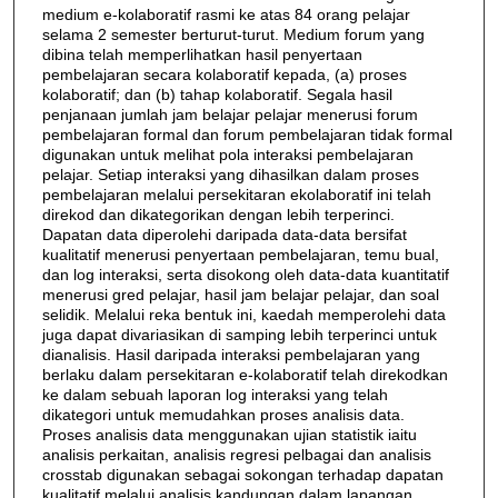
medium e-kolaboratif rasmi ke atas 84 orang pelajar
selama 2 semester berturut-turut. Medium forum yang
dibina telah memperlihatkan hasil penyertaan
pembelajaran secara kolaboratif kepada, (a) proses
kolaboratif; dan (b) tahap kolaboratif. Segala hasil
penjanaan jumlah jam belajar pelajar menerusi forum
pembelajaran formal dan forum pembelajaran tidak formal
digunakan untuk melihat pola interaksi pembelajaran
pelajar. Setiap interaksi yang dihasilkan dalam proses
pembelajaran melalui persekitaran ekolaboratif ini telah
direkod dan dikategorikan dengan lebih terperinci.
Dapatan data diperolehi daripada data-data bersifat
kualitatif menerusi penyertaan pembelajaran, temu bual,
dan log interaksi, serta disokong oleh data-data kuantitatif
menerusi gred pelajar, hasil jam belajar pelajar, dan soal
selidik. Melalui reka bentuk ini, kaedah memperolehi data
juga dapat divariasikan di samping lebih terperinci untuk
dianalisis. Hasil daripada interaksi pembelajaran yang
berlaku dalam persekitaran e-kolaboratif telah direkodkan
ke dalam sebuah laporan log interaksi yang telah
dikategori untuk memudahkan proses analisis data.
Proses analisis data menggunakan ujian statistik iaitu
analisis perkaitan, analisis regresi pelbagai dan analisis
crosstab digunakan sebagai sokongan terhadap dapatan
kualitatif melalui analisis kandungan dalam lapangan