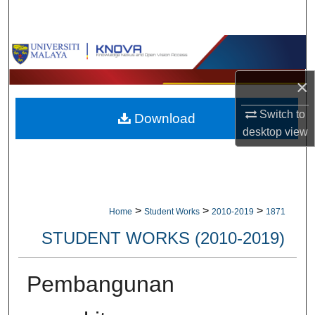
Search
Browse Collections
×
My Account
Switch to
Download
About
desktop
view
Digital Commons Network™
>
>
>
Home
Student Works
2010-2019
1871
STUDENT WORKS (2010-2019)
Pembangunan