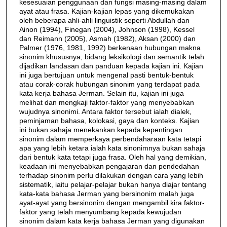
kesesuaian penggunaan dan fungsi masing-masing dalam
ayat atau frasa. Kajian-kajian lepas yang dikemukakan
oleh beberapa ahli-ahli linguistik seperti Abdullah dan
Ainon (1994), Finegan (2004), Johnson (1998), Kessel
dan Reimann (2005), Asmah (1982), Aksan (2000) dan
Palmer (1976, 1981, 1992) berkenaan hubungan makna
sinonim khususnya, bidang leksikologi dan semantik telah
dijadikan landasan dan panduan kepada kajian ini. Kajian
ini juga bertujuan untuk mengenal pasti bentuk-bentuk
atau corak-corak hubungan sinonim yang terdapat pada
kata kerja bahasa Jerman. Selain itu, kajian ini juga
melihat dan mengkaji faktor-faktor yang menyebabkan
wujudnya sinonimi. Antara faktor tersebut ialah dialek,
peminjaman bahasa, kolokasi, gaya dan konteks. Kajian
ini bukan sahaja menekankan kepada kepentingan
sinonim dalam memperkaya perbendaharaan kata tetapi
apa yang lebih ketara ialah kata sinonimnya bukan sahaja
dari bentuk kata tetapi juga frasa. Oleh hal yang demikian,
keadaan ini menyebabkan pengajaran dan pendedahan
terhadap sinonim perlu dilakukan dengan cara yang lebih
sistematik, iaitu pelajar-pelajar bukan hanya diajar tentang
kata-kata bahasa Jerman yang bersinonim malah juga
ayat-ayat yang bersinonim dengan mengambil kira faktor-
faktor yang telah menyumbang kepada kewujudan
sinonim dalam kata kerja bahasa Jerman yang digunakan