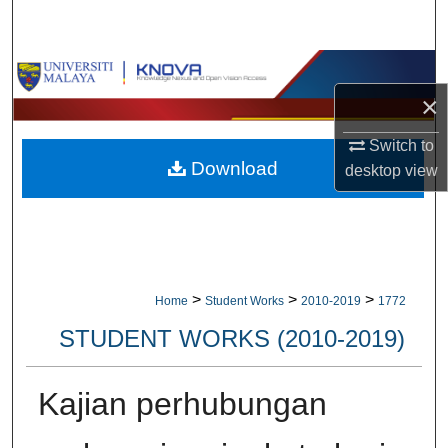
Search
Browse Collections
×
My Account
Switch to
Download
About
desktop
view
Digital Commons Network™
>
>
>
Home
Student Works
2010-2019
1772
STUDENT WORKS (2010-2019)
Kajian perhubungan