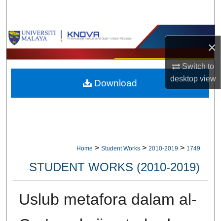
Search
Browse Collections
×
My Account
Switch to
desktop
view
Download
About
Digital Commons Network™
>
>
>
Home
Student Works
2010-2019
1749
STUDENT WORKS (2010-2019)
Uslub metafora dalam al-