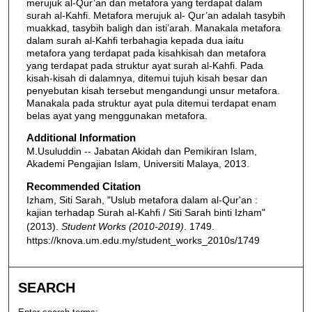
merujuk al-Qur’an dan metafora yang terdapat dalam
surah al-Kahfi. Metafora merujuk al- Qur’an adalah tasybih
muakkad, tasybih baligh dan isti’arah. Manakala metafora
dalam surah al-Kahfi terbahagia kepada dua iaitu
metafora yang terdapat pada kisahkisah dan metafora
yang terdapat pada struktur ayat surah al-Kahfi. Pada
kisah-kisah di dalamnya, ditemui tujuh kisah besar dan
penyebutan kisah tersebut mengandungi unsur metafora.
Manakala pada struktur ayat pula ditemui terdapat enam
belas ayat yang menggunakan metafora.
Additional Information
M.Usuluddin -- Jabatan Akidah dan Pemikiran Islam,
Akademi Pengajian Islam, Universiti Malaya, 2013.
Recommended Citation
Izham, Siti Sarah, "Uslub metafora dalam al-Qur'an :
kajian terhadap Surah al-Kahfi / Siti Sarah binti Izham"
(2013).
Student Works (2010-2019)
. 1749.
https://knova.um.edu.my/student_works_2010s/1749
SEARCH