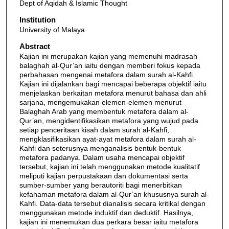
Dept of Aqidah & Islamic Thought
Institution
University of Malaya
Abstract
Kajian ini merupakan kajian yang memenuhi madrasah
balaghah al-Qur’an iaitu dengan memberi fokus kepada
perbahasan mengenai metafora dalam surah al-Kahfi.
Kajian ini dijalankan bagi mencapai beberapa objektif iaitu
menjelaskan berkaitan metafora menurut bahasa dan ahli
sarjana, mengemukakan elemen-elemen menurut
Balaghah Arab yang membentuk metafora dalam al-
Qur’an, mengidentifikasikan metafora yang wujud pada
setiap penceritaan kisah dalam surah al-Kahfi,
mengklasifikasikan ayat-ayat metafora dalam surah al-
Kahfi dan seterusnya menganalisis bentuk-bentuk
metafora padanya. Dalam usaha mencapai objektif
tersebut, kajian ini telah menggunakan metode kualitatif
meliputi kajian perpustakaan dan dokumentasi serta
sumber-sumber yang berautoriti bagi menerbitkan
kefahaman metafora dalam al-Qur’an khususnya surah al-
Kahfi. Data-data tersebut dianalisis secara kritikal dengan
menggunakan metode induktif dan deduktif. Hasilnya,
kajian ini menemukan dua perkara besar iaitu metafora