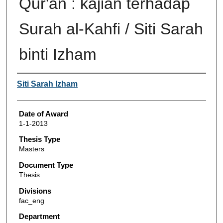
Qur'an : kajian terhadap
Surah al-Kahfi / Siti Sarah
binti Izham
Author
Siti Sarah Izham
Date of Award
1-1-2013
Thesis Type
Masters
Document Type
Thesis
Divisions
fac_eng
Department