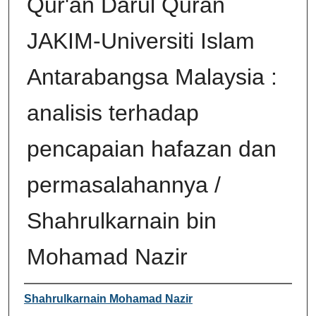
Qur'an Darul Quran
JAKIM-Universiti Islam
Antarabangsa Malaysia :
analisis terhadap
pencapaian hafazan dan
permasalahannya /
Shahrulkarnain bin
Mohamad Nazir
Author
Shahrulkarnain Mohamad Nazir