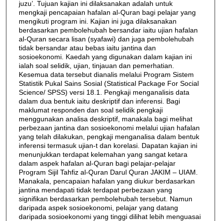
juzu’. Tujuan kajian ini dilaksanakan adalah untuk
mengkaji pencapaian hafalan al-Quran bagi pelajar yang
mengikuti program ini. Kajian ini juga dilaksanakan
berdasarkan pembolehubah bersandar iaitu ujian hafalan
al-Quran secara lisan (syafawi) dan juga pembolehubah
tidak bersandar atau bebas iaitu jantina dan
sosioekonomi. Kaedah yang digunakan dalam kajian ini
ialah soal selidik, ujian, tinjauan dan pemerhatian.
Kesemua data tersebut dianalis melalui Program Sistem
Statistik Pukal Sains Sosial (Statistical Package For Social
Science/ SPSS) versi 18.1. Pengkaji menganalisis data
dalam dua bentuk iaitu deskriptif dan inferensi. Bagi
maklumat responden dan soal selidik pengkaji
menggunakan analisa deskriptif, manakala bagi melihat
perbezaan jantina dan sosioekonomi melalui ujian hafalan
yang telah dilakukan, pengkaji menganalisa dalam bentuk
inferensi termasuk ujian-t dan korelasi. Dapatan kajian ini
menunjukkan terdapat kelemahan yang sangat ketara
dalam aspek hafalan al-Quran bagi pelajar-pelajar
Program Sijil Tahfiz al-Quran Darul Quran JAKIM – UIAM.
Manakala, pencapaian hafalan yang diukur berdasarkan
jantina mendapati tidak terdapat perbezaan yang
signifikan berdasarkan pembolehubah tersebut. Namun
daripada aspek sosioekonomi, pelajar yang datang
daripada sosioekonomi yang tinggi dilihat lebih menguasai