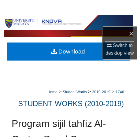
Search
Browse Collections
×
My Account
Switch to
Download
About
desktop
view
Digital Commons Network™
>
>
>
Home
Student Works
2010-2019
1746
STUDENT WORKS (2010-2019)
Program sijil tahfiz Al-