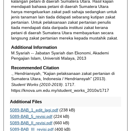
kalangan petani di daerah Sumatera Utara. Hasil kajian
mendapati bahawa petani di daerah Sumatera Utara
hanya mengeluarkan zakat padi sahaja sedangkan untuk
jenis tanaman lain tiada didapati sebarang kutipan zakat
pertanian. Untuk pelaksanaan zakat pertanian penulis
tiada mendapati data daripada institusi zakat kerana
petani di daerah Sumatera Utara membayarkan secara
langsung zakat pertanian mereka kepada mustahik zakat.
Additional Information
M.Syariah -- Jabatan Syariah dan Ekonomi, Akademi
Pengajian Islam, Universiti Malaya, 2013
Recommended Citation
., Hendriansyah, "Kajian pelaksanaan zakat pertanian di
Sumatera Utara, Indonesia / Hendriansyah" (2013).
Student Works (2010-2019)
. 1717.
https://knova.um.edu.my/student_works_2010s/1717
Additional Files
5089-BAB_1_edit_lagi.pdf
(238 kB)
5089-BAB_5_revisi.pdf
(224 kB)
5089-BAB_II_revisi.pdf
(660 kB)
5089-BAB_III_revisi.pdf
(400 kB)