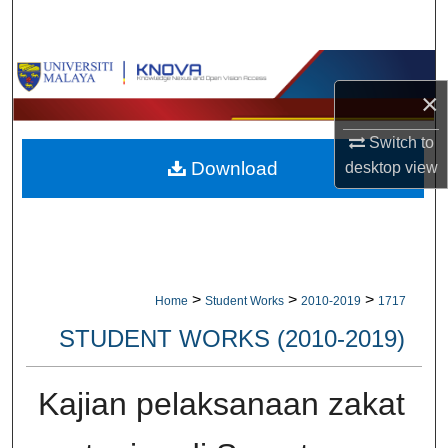
Search
Browse Collections
×
My Account
Switch to
Download
desktop
view
About
Digital Commons Network™
>
>
>
Home
Student Works
2010-2019
1717
STUDENT WORKS (2010-2019)
Kajian pelaksanaan zakat