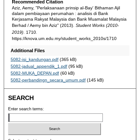
Recommended Citation
Aziz, Aemy, "Perlaksanaan prinsip al-Bay' Bithaman Ajil
dalam pembiayaan perumahan : analisis di Bank
Kerjasama Rakyat Malaysia dan Bank Muamalat Malaysia
Berhad / Aemy bin Aziz" (2013).
Student Works (2010-
2019)
. 1710.
https://knova.um.edu.my/student_works_2010s/1710
Additional Files
5082-isi_kandungan.pdf
(365 kB)
5082-jadual_appendik_1.pdf
(95 kB)
5082-MUKA_DEPAN.pdf
(60 kB)
5082-perbandingn_secara_umum.pdf
(145 kB)
SEARCH
Enter search terms: