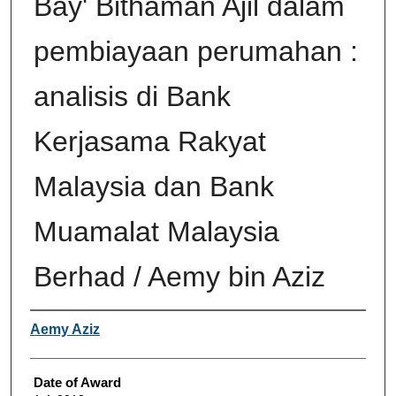
Bay' Bithaman Ajil dalam
pembiayaan perumahan :
analisis di Bank
Kerjasama Rakyat
Malaysia dan Bank
Muamalat Malaysia
Berhad / Aemy bin Aziz
Author
Aemy Aziz
Date of Award