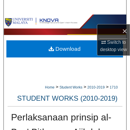
Search
Browse Collections
×
My Account
Switch to
Download
About
desktop
view
Digital Commons Network™
>
>
>
Home
Student Works
2010-2019
1710
STUDENT WORKS (2010-2019)
Perlaksanaan prinsip al-