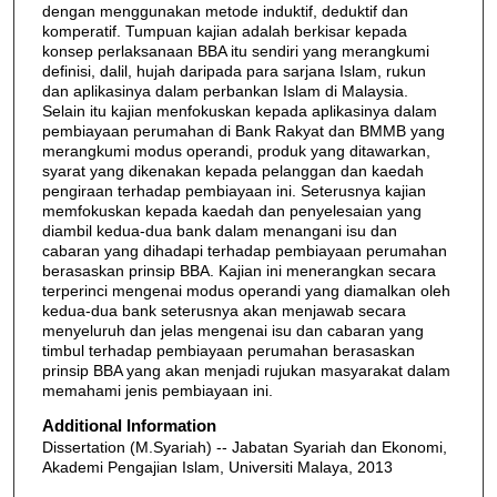
dengan menggunakan metode induktif, deduktif dan
komperatif. Tumpuan kajian adalah berkisar kepada
konsep perlaksanaan BBA itu sendiri yang merangkumi
definisi, dalil, hujah daripada para sarjana Islam, rukun
dan aplikasinya dalam perbankan Islam di Malaysia.
Selain itu kajian menfokuskan kepada aplikasinya dalam
pembiayaan perumahan di Bank Rakyat dan BMMB yang
merangkumi modus operandi, produk yang ditawarkan,
syarat yang dikenakan kepada pelanggan dan kaedah
pengiraan terhadap pembiayaan ini. Seterusnya kajian
memfokuskan kepada kaedah dan penyelesaian yang
diambil kedua-dua bank dalam menangani isu dan
cabaran yang dihadapi terhadap pembiayaan perumahan
berasaskan prinsip BBA. Kajian ini menerangkan secara
terperinci mengenai modus operandi yang diamalkan oleh
kedua-dua bank seterusnya akan menjawab secara
menyeluruh dan jelas mengenai isu dan cabaran yang
timbul terhadap pembiayaan perumahan berasaskan
prinsip BBA yang akan menjadi rujukan masyarakat dalam
memahami jenis pembiayaan ini.
Additional Information
Dissertation (M.Syariah) -- Jabatan Syariah dan Ekonomi,
Akademi Pengajian Islam, Universiti Malaya, 2013