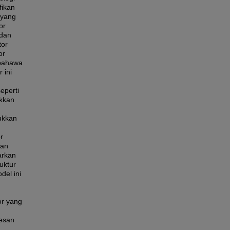
fikan
 yang
or
 dan
tor
or
 bahawa
 ini
eperti
ukkan
ukkan
r
nan
arkan
uktur
del ini
or yang
esan