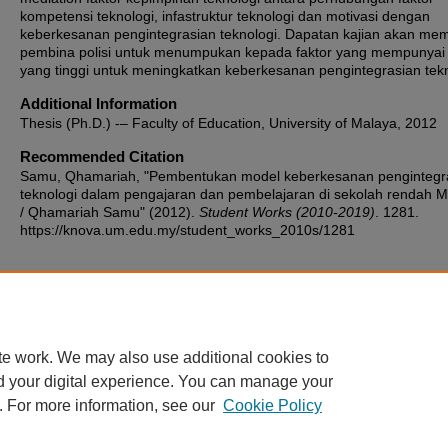
kompetensi teknologi, infastruktur teknologi dan motivasi dengan
keberkesanan pengintegrasian teknologi. Dapatan kajian akan me
pembina polisi untuk menumpukan kepada faktor yang mempunyai
yang tinggi untuk meningkatkan keberkesanan pengintegrasian tekn
Additional Information
Thesis (Ph.D.) -– Faculty of Education, University of Malaya, 2012
Recommended Citation
Samu, Qhamariah, "Pembentukan model keberkesanan pengintegr
teknologi dalam pengajaran dan pembelajaran di sekolah rendah M
/ Qhamariah Samu" (2012).
Student Works (2010-2019)
. 1281.
https://knova.um.edu.my/student_works_2010s/1281
Home
|
About
|
FAQ
|
My Account
|
Accessibility Statement
te work. We may also use additional cookies to
Privacy
Copyright
d your digital experience. You can manage your
. For more information, see our
Cookie Policy