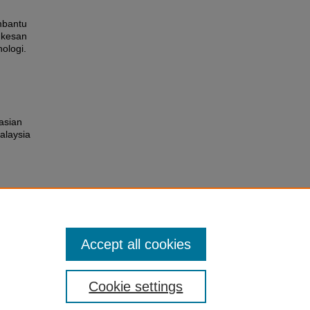
mbantu
 kesan
ologi.
asian
alaysia
Accept all cookies
Cookie settings