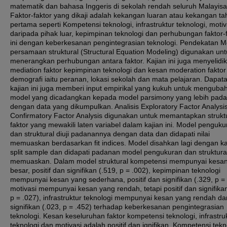
matematik dan bahasa Inggeris di sekolah rendah seluruh Malayisa
Faktor-faktor yang dikaji adalah kekangan luaran atau kekangan t
pertama seperti Kompetensi teknologi, infrastruktur teknologi, motiv
daripada pihak luar, kepimpinan teknologi dan perhubungan faktor-
ini dengan keberkesanan pengintegrasian teknologi. Pendekatan M
persamaan struktural (Structural Equation Modeling) digunakan unt
menerangkan perhubungan antara faktor. Kajian ini juga menyelidi
mediation faktor kepimpinan teknologi dan kesan moderation faktor
demografi iaitu peranan, lokasi sekolah dan mata pelajaran. Dapat
kajian ini juga memberi input empirikal yang kukuh untuk mengubah
model yang dicadangkan kepada model parsimony yang lebih pad
dengan data yang dikumpulkan. Analisis Exploratory Factor Analysi
Confirmatory Factor Analysis digunakan untuk memantapkan strukt
faktor yang mewakili laten variabel dalam kajian ini. Model penguku
dan struktural diuji padanannya dengan data dan didapati nilai
memuaskan berdasarkan fit indices. Model disahkan lagi dengan 
split sample dan didapati padanan model pengukuran dan struktura
memuaskan. Dalam model struktural kompetensi mempunyai kesa
besar, positif dan signifikan (.519, p = .002), kepimpinan teknologi
mempunyai kesan yang sederhana, positif dan signifikan (.329, p = 
motivasi mempunyai kesan yang rendah, tetapi positif dan signifikan
p = .027), infrastruktur teknologi mempunyai kesan yang rendah da
signifikan (.023, p = .452) terhadap keberkesanan pengintegrasian
teknologi. Kesan keseluruhan faktor kompetensi teknologi, infrastru
teknologi dan motivasi adalah positif dan ignifikan. Kompetensi tekn