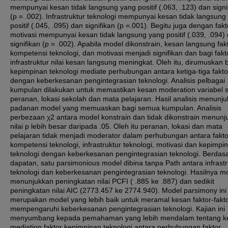
mempunyai kesan tidak langsung yang positif (.063, .123) dan signi
(p = .002). Infrastruktur teknologi mempunyai kesan tidak langsung
positif (.045, .095) dan signifikan (p =.001). Begitu juga dengan fakt
motivasi mempunyai kesan tidak langsung yang positif (.039, .094)
signifikan (p = .002). Apabila model dikonstrain, kesan langsung fak
kompetensi teknologi, dan motivasi menjadi signifikan dan bagi fakt
infrastruktur nilai kesan langsung meningkat. Oleh itu, dirumuskan
kepimpinan teknologi mediate perhubungan antara ketiga-tiga faktor
dengan keberkesanan pengintegrasian teknologi. Analisis pelbagai
kumpulan dilakukan untuk memastikan kesan moderation variabel s
peranan, lokasi sekolah dan mata pelajaran. Hasil analisis menunj
padanan model yang memuaskan bagi semua kumpulan. Analisis
perbezaan χ2 antara model konstrain dan tidak dikonstrain menunj
nilai p lebih besar daripada .05. Oleh itu peranan, lokasi dan mata
pelajaran tidak menjadi moderator dalam perhubungan antara fakto
kompetensi teknologi, infrastruktur teknologi, motivasi dan kepimpi
teknologi dengan keberkesanan pengintegrasian teknologi. Berdas
dapatan, satu parsimonious model dibina tanpa Path antara infrastr
teknologi dan keberkesanan pengintegrasian teknologi. Hasilnya mo
menunjukkan peningkatan nilai PCFI ( .885 ke .887) dan sedikit
peningkatan nilai AIC (2773.457 ke 2774.940). Model parsimony ini
merupakan model yang lebih baik untuk meramal kesan faktor-fakt
mempengaruhi keberkesanan pengintegrasian teknologi. Kajian ini
menyumbang kepada pemahaman yang lebih mendalam tentang k
mediation faktor kepimpinan teknologi antara perhubungan faktor