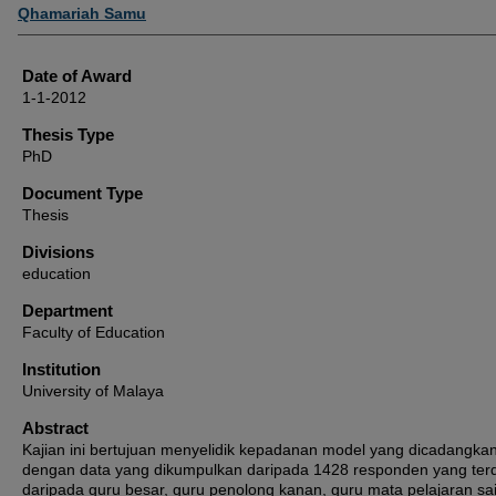
Author
Qhamariah Samu
Date of Award
1-1-2012
Thesis Type
PhD
Document Type
Thesis
Divisions
education
Department
Faculty of Education
Institution
University of Malaya
Abstract
Kajian ini bertujuan menyelidik kepadanan model yang dicadangka
dengan data yang dikumpulkan daripada 1428 responden yang terd
daripada guru besar, guru penolong kanan, guru mata pelajaran sa