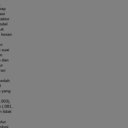
.
ahap
asi
faktor
odel
uk
k kesan
an
 suai
an
s dan
ur
ran
kaedah
l
n yang
.003),
 (.081,
n tidak
ktur
ologi